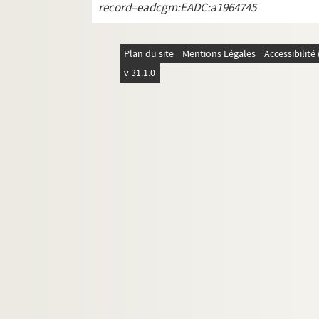
record=eadcgm:EADC:a1964745
Plan du site
Mentions Légales
Accessibilit
v 31.1.0