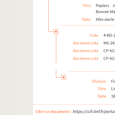
Titre
Papiers J
Bonnet-Ma
Date
XIXe siècle
Cote
4-MS-
Ancienne cote
MS-24
Ancienne cote
CP-61
Ancienne cote
CP-61
Division
Fo
Titre
L
Date
1
Citer ce document :
https://ccfr.bnf.fr/por