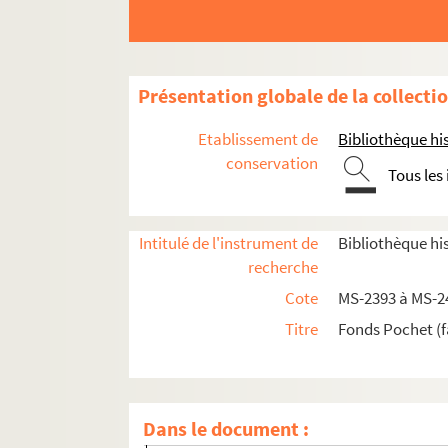
Présentation globale de la collecti
Etablissement de
Bibliothèque his
conservation
Tous les
Intitulé de l'instrument de
Bibliothèque his
recherche
Papiers relatifs aux ascendants de Pochet-De
Cote
MS-2393 à MS-2
Papiers de Jean-Baptiste-Prosper Pochet, dit
Titre
Fonds Pochet (f
4-MS-2420. Papiers ayant trait aux fils ou pet
Papiers de Henri Bonnet-Massimbert, mari de Jea
4-MS-2421. Papiers relatifs à l'immeuble 
Dans le document :
Papiers Jean-Baptiste Viette (1785-1862), 