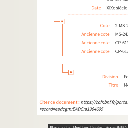
Date
XIXe siècle
Cote
2-MS-
Ancienne cote
MS-24
Ancienne cote
CP-61
Ancienne cote
CP-61
Division
Fo
Titre
M
Citer ce document :
https://ccfr.bnf.fr/por
record=eadcgm:EADC:a1964695
Plan du site
Mentions Légales
Accessibilit