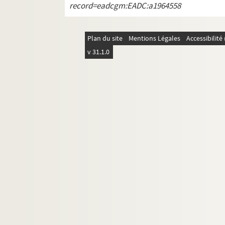
record=eadcgm:EADC:a1964558
Plan du site
Mentions Légales
Accessibilit
v 31.1.0