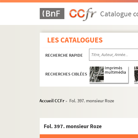
Catalogue co
Papiers relatifs aux ascendants de Pochet-De
LES CATALOGUES
Papiers de Jean-Baptiste-Prosper Pochet, dit P
RECHERCHE RAPIDE
4-MS-2398. Papiers de famille de Jean-Ba
4-MS-2399. Papiers de Jean-Baptiste-Pros
Imprimés
multimédia
RECHERCHES CIBLÉES
4-MS-2400. Succession d'Estelle-Adélaïd
Papiers relatifs au décès de Louis-Jean P
2-MS-2402. Papiers Pochet-Deroche. Factu
Accueil CCFr
Fol. 397. monsieur Roze
>
4-MS-2403. Papiers d'affaires de Pochet
4-MS-2404. Papiers notariés de Pochet-D
4-MS-2405. Papiers relatifs aux maisons 
Fol. 397. monsieur Roze
Papiers relatifs à l'immeuble du 26 bouleva