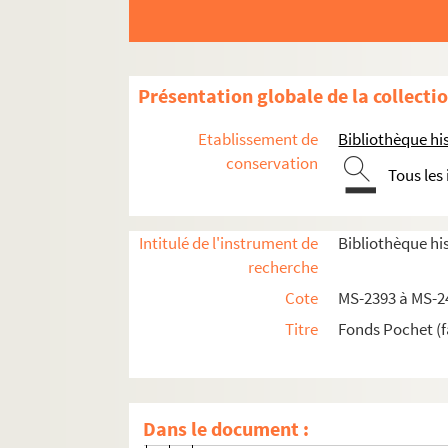
4-MS-2406. Immeuble du 26 boulevard
2-MS-2407. Immeuble du 26 boulevard
4-MS-2408. Immeuble du 26 boulevard 
Présentation globale de la collecti
Immeuble du 26 boulevard de Bonne-No
Etablissement de
Bibliothèque his
4-MS-2410. Immeuble du 26 boulevard 
conservation
Tous les
4-MS-2411. Immeuble du 26 boulevard de
Fol. 1. Correspondance : A. et G. Oli
Intitulé de l'instrument de
Bibliothèque his
Fol. 47. "Renseignements anciens" : 
recherche
Fol. 70. Dossiers par locataires : ba
Cote
MS-2393 à MS-2
Fol. 86. monsieur et madame Brianç
Titre
Fonds Pochet (f
Fol. 122. monsieur Chayrou, éditeur
Fol. 143. monsieur Dreher, société d
Fol. 200. Sous-location par monsie
Dans le document :
Fol. 225. monsieur et madame Dufou