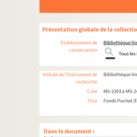
Papiers relatifs aux ascendants de Pochet-De
Papiers de Jean-Baptiste-Prosper Pochet, dit P
Présentation globale de la collecti
4-MS-2398. Papiers de famille de Jean-Ba
Etablissement de
Bibliothèque his
4-MS-2399. Papiers de Jean-Baptiste-Pros
conservation
Tous les
4-MS-2400. Succession d'Estelle-Adélaïd
Papiers relatifs au décès de Louis-Jean P
Intitulé de l'instrument de
Bibliothèque his
2-MS-2402. Papiers Pochet-Deroche. Factu
recherche
4-MS-2403. Papiers d'affaires de Pochet
Cote
MS-2393 à MS-2
4-MS-2404. Papiers notariés de Pochet-D
Titre
Fonds Pochet (f
4-MS-2405. Papiers relatifs aux maisons 6 e
Fol. 1. Description d'un grand magasin 
Fol. 9. Décès de madame Budin, délivranc
Dans le document :
Fol. 21. Vente par monsieur Budin à m