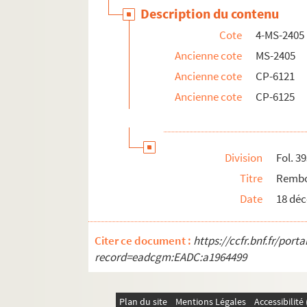
Description du contenu
Cote
4-MS-2405
Ancienne cote
MS-2405
Ancienne cote
CP-6121
Ancienne cote
CP-6125
Division
Fol. 3
Titre
Rembo
Date
18 dé
Citer ce document :
https://ccfr.bnf.fr/por
record=eadcgm:EADC:a1964499
Plan du site
Mentions Légales
Accessibilit