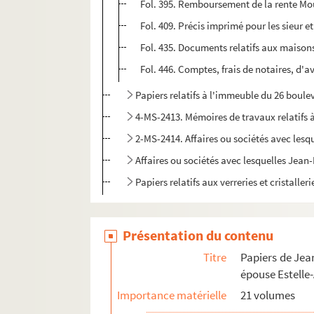
Fol. 395. Remboursement de la rente Mo
Fol. 409. Précis imprimé pour les sieur
Fol. 435. Documents relatifs aux maisons 
Fol. 446. Comptes, frais de notaires, d'
Papiers relatifs à l'immeuble du 26 boul
4-MS-2413. Mémoires de travaux relatifs
2-MS-2414. Affaires ou sociétés avec lesqu
Affaires ou sociétés avec lesquelles Jean-
Papiers relatifs aux verreries et cristaller
4-MS-2420. Papiers ayant trait aux fils ou pet
Papiers de Henri Bonnet-Massimbert, mari de J
Présentation du contenu
Papiers de Jean-Baptiste Vignier (gendre de P
Titre
Papiers de Jea
épouse Estelle
Importance matérielle
21 volumes