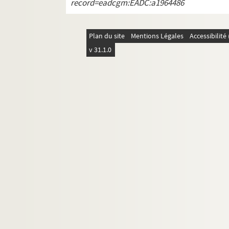
record=eadcgm:EADC:a1964486
Plan du site
Mentions Légales
Accessibilit
v 31.1.0