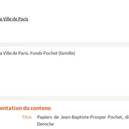
 Ville de Paris
a Ville de Paris. Fonds Pochet (famille)
out de son épouse Estelle-Adélaïde Deroche
 et de son épouse Estelle-Adélaïde Deroc...
 Pochet, dit Pochet-Deroche, et de son épouse Estelle-Adé...
it Pochet-Deroche, et de son épouse Estelle-Adélaïde Deroc...
oche
entation du contenu
enri Pochet, deux fils de Pochet-Deroche
Titre
Papiers de Jean-Baptiste-Prosper Pochet, di
es ou reçus pour des dépenses personnelles
Deroche