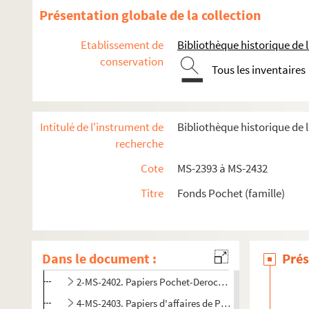
Présentation globale de la collection
Etablissement de
Bibliothèque historique de la
conservation
Tous les inventaires
Intitulé de l'instrument de
Bibliothèque historique de l
recherche
Papiers relatifs aux ascendants de Pochet-Deroche et surt
Cote
MS-2393 à MS-2432
Papiers de Jean-Baptiste-Prosper Pochet, dit Pochet-Deroche,
Titre
Fonds Pochet (famille)
4-MS-2398. Papiers de famille de Jean-Baptiste-Prosper
4-MS-2399. Papiers de Jean-Baptiste-Prosper Pochet, d
4-MS-2400. Succession d'Estelle-Adélaïde Pochet-Der
Dans le document :
Prés
Papiers relatifs au décès de Louis-Jean Pochet, et à H
2-MS-2402. Papiers Pochet-Deroche. Factures, quittanc
4-MS-2403. Papiers d'affaires de Pochet-Deroche