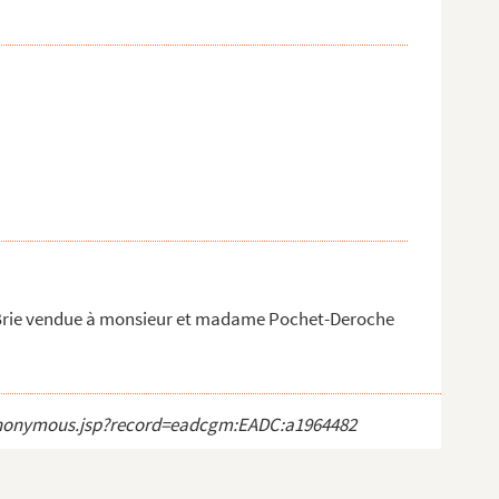
Brie vendue à monsieur et madame Pochet-Deroche
ct_anonymous.jsp?record=eadcgm:EADC:a1964482