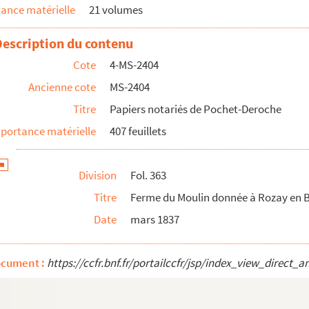
ance matérielle
21 volumes
sieur Boncompagne, mademoiselle Gilbert Ségonzac, monsieur...
Description du contenu
armacien
Cote
4-MS-2404
Ancienne cote
MS-2404
Titre
Papiers notariés de Pochet-Deroche
portance matérielle
407 feuillets
 diverses affaires
 d'une somme par Bleuard à Pochet ; procuration par Estel...
Division
Fol. 363
 des Ardennes
Titre
Ferme du Moulin donnée à Rozay en 
Date
mars 1837
endue à monsieur et madame Pochet-Deroche
ocument :
https://ccfr.bnf.fr/portailccfr/jsp/index_view_dire
delet, appartenant à monsieur et madame Budin, vendues à ...
e-Nouvelle, habité par Jean-Baptiste-Prosper Po...