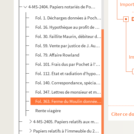
Import
4-MS-2404. Papiers notariés de Pochet-Deroche
Fol. 1. Décharges données à Pochet-Deroche par mon
Fol. 16. Hypothèque au profit de monsieur Ruzot, ph
Fol. 30. Faillite Maurin, débiteur de Pochet
Fol. 59. Vente par justice de J. Aubert, pharmacien
Fol. 79. Affaire Rowland
Im
Fol. 101. Frais dus par Pochet à l'avoué Preschez pour
Fol. 112. État et radiation d'hypothèques ; transport
Fol. 140. Correspondance, spécialement de la famille
Fol. 347. Lettres de monsieur et madame Lemaire
Fol. 363. Ferme du Moulin donnée à Rozay en Brie v
Rente viagère
Citer ce d
4-MS-2405. Papiers relatifs aux maisons 6 et 8 rue Ver
Papiers relatifs à l'immeuble du 26 boulevard de Bonn