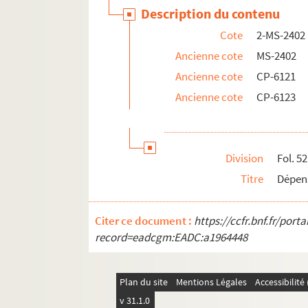
Description du contenu
Cote
2-MS-2402
Ancienne cote
MS-2402
Ancienne cote
CP-6121
Ancienne cote
CP-6123
Division
Fol. 52
Titre
Dépens
Citer ce document :
https://ccfr.bnf.fr/por
record=eadcgm:EADC:a1964448
Plan du site
Mentions Légales
Accessibilit
v 31.1.0