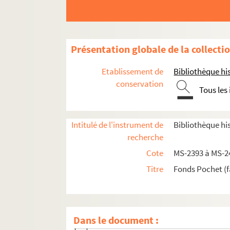
Présentation globale de la collecti
Etablissement de
Bibliothèque his
conservation
Tous les
Papiers relatifs aux ascendants de Pochet-De
Papiers de Jean-Baptiste-Prosper Pochet, dit P
Intitulé de l'instrument de
Bibliothèque his
4-MS-2398. Papiers de famille de Jean-Ba
recherche
4-MS-2399. Papiers de Jean-Baptiste-Pros
Cote
MS-2393 à MS-2
4-MS-2400. Succession d'Estelle-Adélaïd
Titre
Fonds Pochet (f
Papiers relatifs au décès de Louis-Jean P
2-MS-2402. Papiers Pochet-Deroche. Facture
Fol. 1. Dépenses d'habillement : chemises
Dans le document :
Fol. 24. Dépenses d'horloger, orfèvre