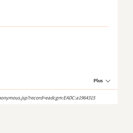
Plus
ct_anonymous.jsp?record=eadcgm:EADC:a1964315