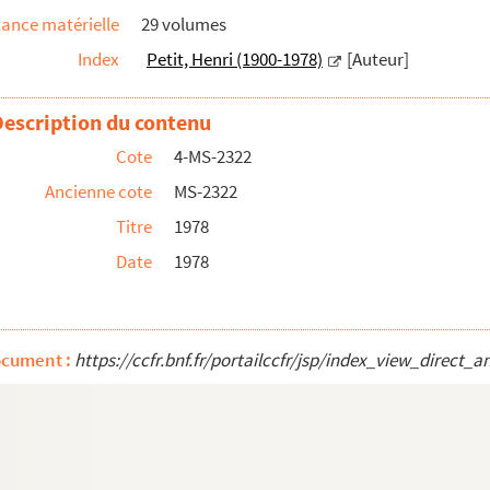
ance matérielle
29 volumes
Index
Petit, Henri (1900-1978)
[Auteur]
Description du contenu
Cote
4-MS-2322
Ancienne cote
MS-2322
Titre
1978
Date
1978
ocument :
https://ccfr.bnf.fr/portailccfr/jsp/index_view_dire