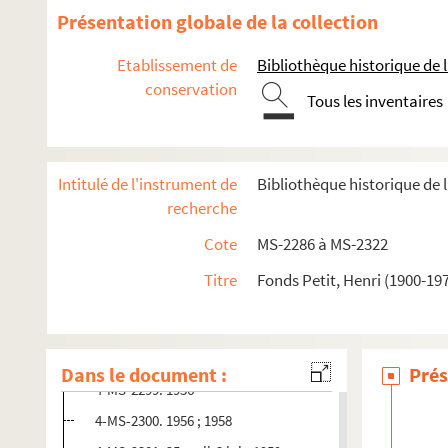
Présentation globale de la collection
Etablissement de
Bibliothèque historique de la
conservation
Tous les inventaires
4-MS-2286. Correspondance reçue par Henri Petit
Oeuvres littéraires d'Henri Petit
2-MS-2293. Articles de critique littéraire d'Henri Petit par
Intitulé de l'instrument de
Bibliothèque historique de l
"Journal de pensée" d'Henri Petit
recherche
4-MS-2294. 1923 ; 1934-1939
Cote
MS-2286 à MS-2322
4-MS-2295. janvier-24 novembre 1935
Titre
Fonds Petit, Henri (1900-19
4-MS-2296. décembre 1935-1936
4-MS-2297. 1936
4-MS-2298. 1er février 1938-1940
Dans le document :
Prés
4-MS-2299. 1956
4-MS-2300. 1956 ; 1958