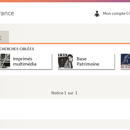
rance
Mon compte C
E
CHERCHES CIBLÉES
Imprimés
Base
multimédia
Patrimoine
Notice
1 sur 1