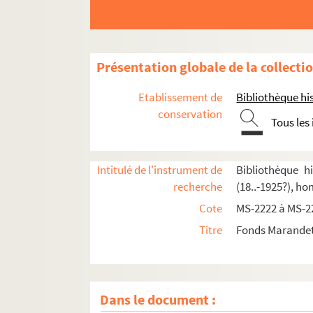
Présentation globale de la collecti
Etablissement de
Bibliothèque his
conservation
Tous les
4-MS-2222. Papiers personnels
4-MS-2223. Le professeur
Intitulé de l'instrument de
Bibliothèque h
recherche
(18..-1925?), h
8-MS-2224. Henri de Bornier
Cote
MS-2222 à MS-2
4-MS-2225. L'auteur, tome 1
Titre
Fonds Marandet,
4-MS-2226. L'auteur, tome 2
Pièces de théâtre d'Amédée Marandet
4-MS-2235. Notes de Marandet pour préparer u
Dans le document :
8-MS-2236. Notes de Marandet sur le théâtre 