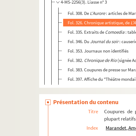
4-MS-2256(3). Liasse n° 3
Fol. 308. De
L'Aurore
: articles de Ma
Fol. 326. Chronique artistique, de
L'
Fol. 335. Extraits de
Comoedia
: tabl
Fol. 346. Du
Journal du soir
: causerie
Fol. 353. Journaux non identifiés
Fol. 382.
Chronique de Rio
(signée A
Fol. 383. Coupures de presse sur Ma
Fol. 397. Affiche du "Théâtre monda
Présentation du contenu
Titre
Coupures de p
plupart relatif
Index
Marandet, Am