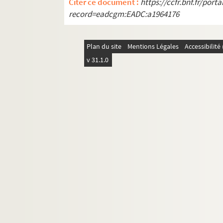
Citer ce document :
https://ccfr.bnf.fr/por
record=eadcgm:EADC:a1964176
Plan du site
Mentions Légales
Accessibilit
v 31.1.0