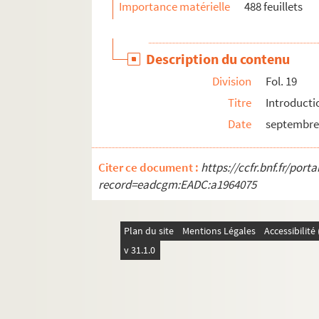
Importance matérielle
488 feuillets
Description du contenu
Division
Fol. 19
Titre
Introducti
Date
septembre
Citer ce document :
https://ccfr.bnf.fr/por
record=eadcgm:EADC:a1964075
Plan du site
Mentions Légales
Accessibilit
v 31.1.0