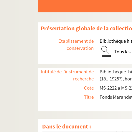
Présentation globale de la collecti
Etablissement de
Bibliothèque his
conservation
Tous les
Intitulé de l'instrument de
Bibliothèque h
4-MS-2222. Papiers personnels
recherche
(18..-1925?), h
4-MS-2223. Le professeur
Cote
MS-2222 à MS-2
8-MS-2224. Henri de Bornier
Titre
Fonds Marandet,
4-MS-2225. L'auteur, tome 1
4-MS-2226. L'auteur, tome 2
Pièces de théâtre d'Amédée Marandet
Dans le document :
4-MS-2235. Notes de Marandet pour préparer u