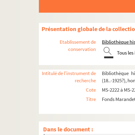
Présentation globale de la collecti
Etablissement de
Bibliothèque his
conservation
Tous les
4-MS-2222. Papiers personnels
Intitulé de l'instrument de
Bibliothèque h
recherche
(18..-1925?), h
4-MS-2223. Le professeur
Cote
MS-2222 à MS-2
8-MS-2224. Henri de Bornier
Titre
Fonds Marandet,
4-MS-2225. L'auteur, tome 1
4-MS-2226. L'auteur, tome 2
Pièces de théâtre d'Amédée Marandet
Dans le document :
4-MS-2227. Pièces de théâtre, tome 1 : bro