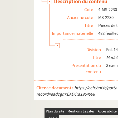
Description du contenu
Cote
4-MS-2230
Ancienne cote
MS-2230
Titre
Pièces de 
Importance matérielle
488 feuille
Division
Fol. 1
Titre
Madele
Présentation du
3 exem
contenu
Citer ce document :
https://ccfr.bnf.fr/por
record=eadcgm:EADC:a1964008
Plan du site
Mentions Légales
Accessibilit