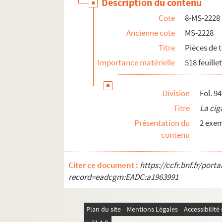
Description du contenu
Cote
8-MS-2228
Ancienne cote
MS-2228
Titre
Pièces de 
Importance matérielle
518 feuille
Division
Fol. 94
Titre
La cig
Présentation du
2 exem
contenu
Citer ce document :
https://ccfr.bnf.fr/por
record=eadcgm:EADC:a1963991
Plan du site
Mentions Légales
Accessibilit