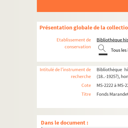
Présentation globale de la collecti
Etablissement de
Bibliothèque his
conservation
Tous les
4-MS-2222. Papiers personnels
Intitulé de l'instrument de
Bibliothèque h
recherche
(18..-1925?), h
4-MS-2223. Le professeur
Cote
MS-2222 à MS-2
8-MS-2224. Henri de Bornier
Titre
Fonds Marandet,
4-MS-2225. L'auteur, tome 1
4-MS-2226. L'auteur, tome 2
Pièces de théâtre d'Amédée Marandet
Dans le document :
4-MS-2227. Pièces de théâtre, tome 1 : bro