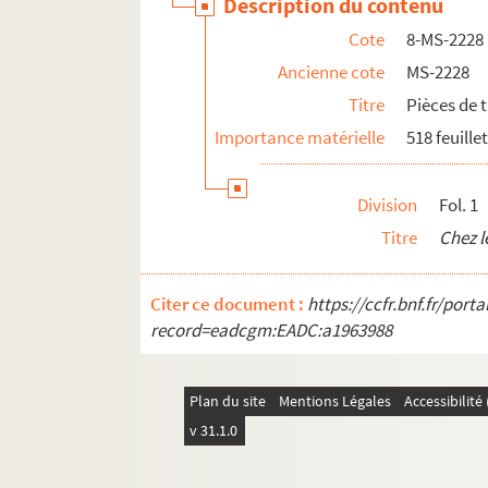
Description du contenu
Cote
8-MS-2228
Ancienne cote
MS-2228
Titre
Pièces de 
Importance matérielle
518 feuille
Division
Fol. 1
Titre
Chez l
Citer ce document :
https://ccfr.bnf.fr/por
record=eadcgm:EADC:a1963988
Plan du site
Mentions Légales
Accessibilit
v 31.1.0