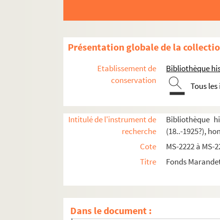
Présentation globale de la collecti
Etablissement de
Bibliothèque his
conservation
Tous les
4-MS-2222. Papiers personnels
Intitulé de l'instrument de
Bibliothèque h
recherche
(18..-1925?), h
4-MS-2223. Le professeur
Cote
MS-2222 à MS-2
8-MS-2224. Henri de Bornier
Titre
Fonds Marandet,
4-MS-2225. L'auteur, tome 1
4-MS-2226. L'auteur, tome 2
Pièces de théâtre d'Amédée Marandet
Dans le document :
4-MS-2227. Pièces de théâtre, tome 1 : bro