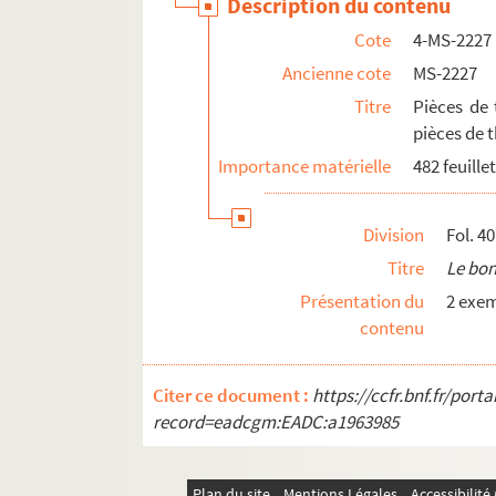
Description du contenu
Cote
4-MS-2227
Ancienne cote
MS-2227
Titre
Pièces de 
pièces de 
Importance matérielle
482 feuille
Division
Fol. 4
Titre
Le bon
Présentation du
2 exem
contenu
Citer ce document :
https://ccfr.bnf.fr/por
record=eadcgm:EADC:a1963985
Plan du site
Mentions Légales
Accessibilit