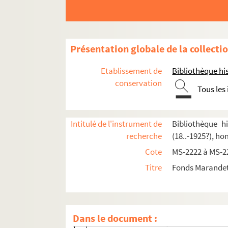
Présentation globale de la collecti
Etablissement de
Bibliothèque his
conservation
Tous les
4-MS-2222. Papiers personnels
4-MS-2223. Le professeur
8-MS-2224. Henri de Bornier
Intitulé de l'instrument de
Bibliothèque h
recherche
(18..-1925?), h
4-MS-2225. L'auteur, tome 1
Cote
MS-2222 à MS-2
4-MS-2226. L'auteur, tome 2
Titre
Fonds Marandet,
Pièces de théâtre d'Amédée Marandet
4-MS-2227. Pièces de théâtre, tome 1 : brouil
Fol. 1. L'affaire Gaillardin, comédie-Vau
Dans le document :
Fol. 139.
L'Article 244
, comédie