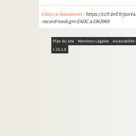
Citer ce document :
https://ccfr.bnf.fr/por
record=eadcgm:EADC:a1963969
Plan du site
Mentions Légales
Accessibilit
v 31.1.0