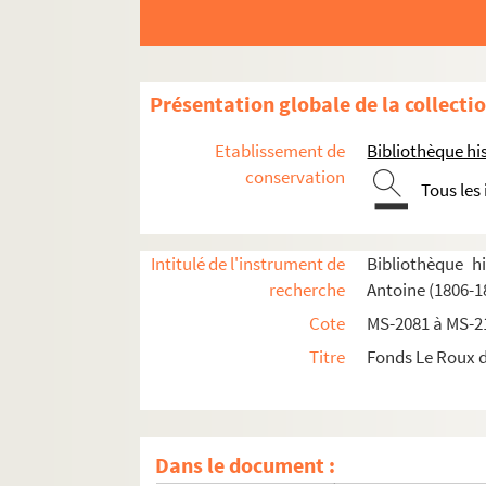
4-MS-2082. Paris et ses historiens, tome 2
4-MS-2083. Paris et ses historiens, tome 3
4-MS-2084. Paris et ses historiens (tome 4)
Présentation globale de la collecti
4-MS-2085. Etude sur Du Breul pour la
Notice 
4-MS-2086. Mémoires critiques sur la vie et l
Etablissement de
Bibliothèque his
4-MS-2087. Essai sur Sauval, pièces justificat
conservation
Tous les
4-MS-2088. Histoire critique de la ville de Par
4-MS-2089. Histoire critique de Paris (suite)
Intitulé de l'instrument de
Bibliothèque h
4-MS-2090. Histoire critique de Paris (suite)
recherche
Antoine (1806-1
4-MS-2091. Églises de Paris (suite)
Cote
MS-2081 à MS-2
4-MS-2092. Foires ; Fortifications
Titre
Fonds Le Roux d
4-MS-2093. Hôtels et maisons célèbres de Par
4-MS-2094. Hôtels et maisons : ouvrages impr
4-MS-2095. Divers
Dans le document :
4-MS-2096. Littérature, tome I : Histoire de 