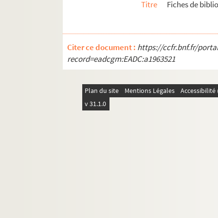
Titre
Fiches de biblio
Citer ce document :
https://ccfr.bnf.fr/por
record=eadcgm:EADC:a1963521
Plan du site
Mentions Légales
Accessibilit
v 31.1.0