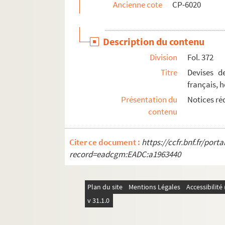
Ancienne cote
CP-6020
Description du contenu
Division
Fol. 372
Titre
Devises de
français, 
Présentation du
Notices ré
contenu
Citer ce document :
https://ccfr.bnf.fr/por
record=eadcgm:EADC:a1963440
Plan du site
Mentions Légales
Accessibilit
v 31.1.0