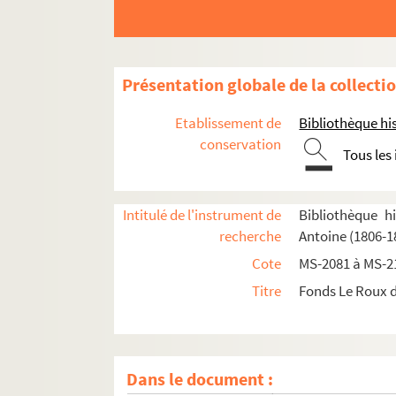
4-MS-2088. Histoire critique de la ville de Par
4-MS-2089. Histoire critique de Paris (suite)
4-MS-2090. Histoire critique de Paris (suite)
Présentation globale de la collecti
4-MS-2091. Églises de Paris (suite)
4-MS-2092. Foires ; Fortifications
Etablissement de
Bibliothèque his
4-MS-2093. Hôtels et maisons célèbres de Par
conservation
Tous les
4-MS-2094. Hôtels et maisons : ouvrages impr
4-MS-2095. Divers
Intitulé de l'instrument de
Bibliothèque h
4-MS-2096. Littérature, tome I : Histoire de 
recherche
Antoine (1806-1
4-MS-2097. Littérature, tome II : Essai sur la 
Cote
MS-2081 à MS-2
8-MS-2098. Littérature, tome III
Titre
Fonds Le Roux d
8-MS-2099. Littérature, tome IV
8-MS-2100. Littérature, tome V : Barthélémy Me
8-MS-2101. Littérature, tome VI : Mercier de Sai
Dans le document :
4-MS-2102. Littérature, tome VII : Glossaire 