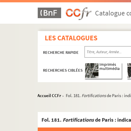
Catalogue co
LES CATALOGUES
RECHERCHE RAPIDE
Imprimés
multimédia
RECHERCHES CIBLÉES
Accueil CCFr
Fol. 181.
Fortifications
de Paris : in
>
Fol. 181.
Fortifications
de Paris : indic
2-MS-2081. "Historiens originaux de la ville d
4-MS-2082. Paris et ses historiens, tome 2