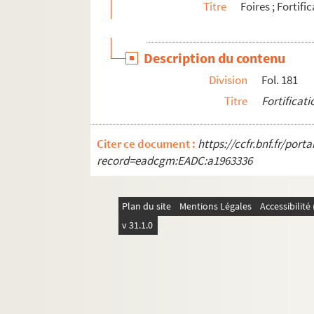
Titre
Foires ; Fortifi
Description du contenu
Division
Fol. 181
Titre
Fortificati
Citer ce document :
https://ccfr.bnf.fr/por
record=eadcgm:EADC:a1963336
Plan du site
Mentions Légales
Accessibilit
v 31.1.0