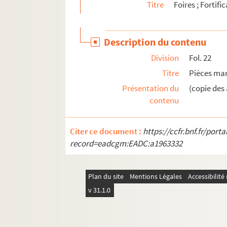
Titre
Foires ; Fortifi
4-MS-2112. Fiches de bibliographie sur l'histo
4-MS-2113. Fiches de bibliographie sur l'univ
Description du contenu
4-MS-2114. Fiches de bibliographie sur les m
Division
Fol. 22
MS-2115. Petites fiches de bibliographie sur d
Titre
Pièces manu
Présentation du
(copie des 
contenu
Citer ce document :
https://ccfr.bnf.fr/por
record=eadcgm:EADC:a1963332
Plan du site
Mentions Légales
Accessibilit
v 31.1.0