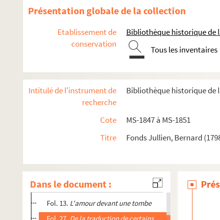
Présentation globale de la collection
Etablissement de
Bibliothèque historique de la
conservation
Tous les inventaires
Intitulé de l'instrument de
Bibliothèque historique de l
recherche
Cote
MS-1847 à MS-1851
Titre
Fonds Jullien, Bernard (179
8-MS-1847. Bernard Jullien. Mélanges de critique, d'histoire 
Dans le document :
Prés
Fol. 1. Ch. Lemaire.
Initiation à la philosophie de la libert
Fol. 13.
L'amour devant une tombe
Fol. 27.
De la traduction de certains mots
(Giove et Jehov