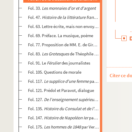
Fol. 33.
Les monnaies d'or et d'argent
Fol. 47.
Histoire de la littérature française pendant la Ré
Fol. 63. Lettre écrite, mais non envoyée, au principal réd
Fol. 69. Préface. La musique, poème
Fol. 77. Proposition de MM. E. de Girardin et Darimon sur
Fol. 83.
Les Grotesques
de Théophile Gautier
Fol. 91. Le
Férulier
des journalistes
Fol. 105. Questions de morale
Citer ce d
Fol. 117.
Le supplice d'une femme
par Girardin et Dumas f
Fol. 121. Prédol et Paravot, dialogue
Fol. 127.
De l'enseignement supérieur
, par Guerrier de D
Fol. 135.
Histoire du Consulat et de l'Empire
par Thiers
Fol. 147.
Histoire de Napoléon Ier
par Laufrey, Tome III et 
Fol. 175.
Les hommes de 1848
par Vermorel