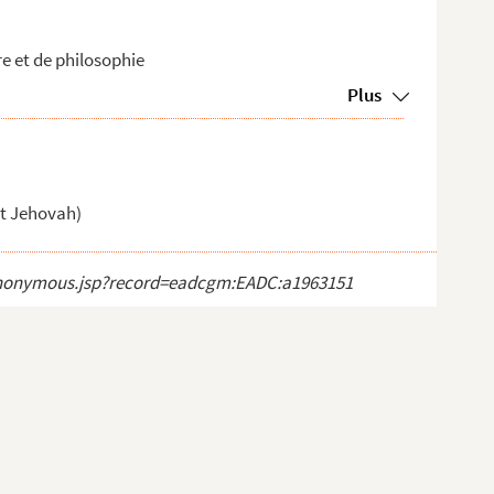
re et de philosophie
Plus
et Jehovah)
ct_anonymous.jsp?record=eadcgm:EADC:a1963151