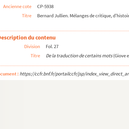
Ancienne cote
CP-5938
Titre
Bernard Jullien. Mélanges de critique, d'histoi
volution
, par E. Géruzez
acteur du journal
La France
Description du contenu
 l'enseignement nécessaire
Division
Fol. 27
Titre
De la traduction de certains mots
(Giove 
ocument :
https://ccfr.bnf.fr/portailccfr/jsp/index_view_dire
ils
umast
IV