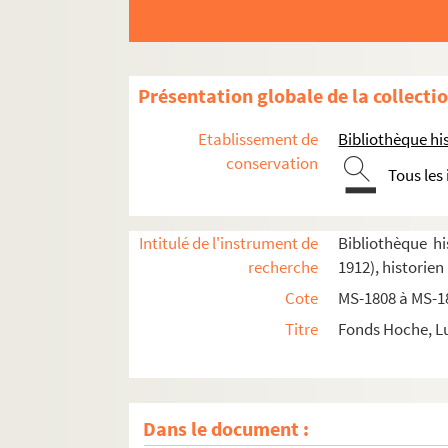
Présentation globale de la collecti
Etablissement de
Bibliothèque his
Épreuve de "Paris occidental" corrigée par 
conservation
Tous les
Bibliographie préparée pour "Paris occidenta
2-MS-1810. La rue Saint-Honoré
Intitulé de l'instrument de
Bibliothèque hi
Le Faubourg Saint-Honoré, les Champs-Élys
recherche
1912), historien
Paris gallo-romain
Cote
MS-1808 à MS-1
L'Université. Les collèges
Titre
Fonds Hoche, Lu
Les évêques de Paris
Les Jésuites
2-MS-1816. Le Louvre, les Tuileries, place de
Dans le document :
Le Cours-la-Reine