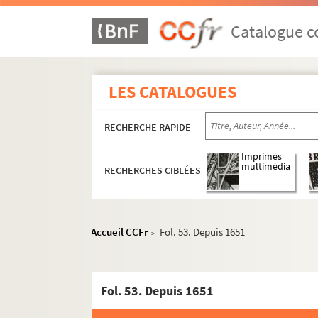
Catalogue co
LES CATALOGUES
RECHERCHE RAPIDE
Imprimés
multimédia
RECHERCHES CIBLÉES
Accueil CCFr
Fol. 53. Depuis 1651
>
Épreuve de "Paris occidental" corrigée par 
Fol. 53. Depuis 1651
Bibliographie préparée pour "Paris occidenta
2-MS-1810. La rue Saint-Honoré