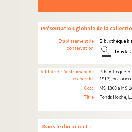
Le Faubourg Saint-Honoré, les Champs-Élys
Paris gallo-romain
L'Université. Les collèges
Présentation globale de la collecti
Les évêques de Paris
Etablissement de
Bibliothèque his
Les Jésuites
conservation
Tous les
2-MS-1816. Le Louvre, les Tuileries, place de
Le Cours-la-Reine
4-MS-1818. Le Châtelet
Intitulé de l'instrument de
Bibliothèque hi
recherche
1912), historien
4-MS-1819. Dépouillement de registres du Châ
Cote
MS-1808 à MS-1
8-MS-1820. La municipalité parisienne
Titre
Fonds Hoche, Lu
Notes de topographie parisienne
8-MS-1822. Notes de lecture et notes prises da
2-MS-1823. L'Hôtel de Rambouillet
Dans le document :
4-MS-1824. Papiers divers