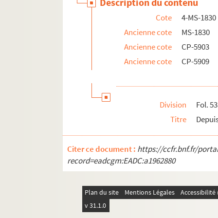
Description du contenu
Cote
4-MS-1830
Ancienne cote
MS-1830
Ancienne cote
CP-5903
Ancienne cote
CP-5909
Division
Fol. 53
Titre
Depui
Citer ce document :
https://ccfr.bnf.fr/por
record=eadcgm:EADC:a1962880
Plan du site
Mentions Légales
Accessibilit
v 31.1.0