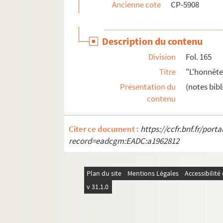
Ancienne cote
CP-5908
Description du contenu
Division
Fol. 165
Titre
"L'honnête
Présentation du
(notes bib
contenu
Citer ce document :
https://ccfr.bnf.fr/por
record=eadcgm:EADC:a1962812
Plan du site
Mentions Légales
Accessibilit
v 31.1.0