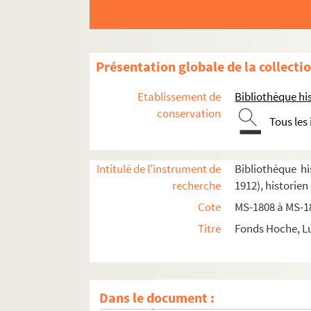
Présentation globale de la collecti
Etablissement de
Bibliothèque his
conservation
Tous les
Intitulé de l'instrument de
Bibliothèque hi
Épreuve de "Paris occidental" corrigée par 
recherche
1912), historien
Bibliographie préparée pour "Paris occidenta
Cote
MS-1808 à MS-1
2-MS-1810. La rue Saint-Honoré
Titre
Fonds Hoche, Lu
Le Faubourg Saint-Honoré, les Champs-Élys
Paris gallo-romain
L'Université. Les collèges
Dans le document :
Les évêques de Paris