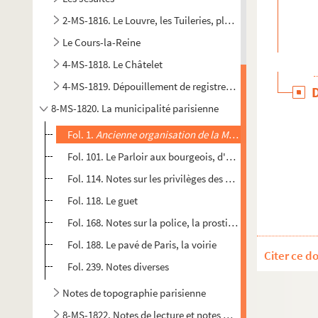
2-MS-1816. Le Louvre, les Tuileries, place de la Concorde
Le Cours-la-Reine
4-MS-1818. Le Châtelet
4-MS-1819. Dépouillement de registres du Châtelet corresp
8-MS-1820. La municipalité parisienne
Fol. 1.
Ancienne organisation de la Municipalité parisien
Fol. 101. Le Parloir aux bourgeois, d'après A. Des Cilleule, 
Fol. 114. Notes sur les privilèges des bourgeois de Paris, 
Fol. 118. Le guet
Fol. 168. Notes sur la police, la prostitution, les étuves, l
Fol. 188. Le pavé de Paris, la voirie
Citer ce d
Fol. 239. Notes diverses
Notes de topographie parisienne
8-MS-1822. Notes de lecture et notes prises dans 5 carnets s