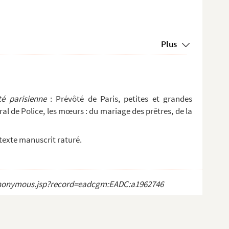
Plus
té parisienne
: Prévôté de Paris, petites et grandes
al de Police, les mœurs : du mariage des prêtres, de la
 texte manuscrit raturé.
ct_anonymous.jsp?record=eadcgm:EADC:a1962746