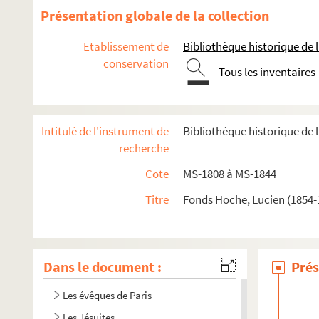
Présentation globale de la collection
Etablissement de
Bibliothèque historique de la
conservation
Tous les inventaires
Intitulé de l'instrument de
Bibliothèque historique de l
recherche
Épreuve de "Paris occidental" corrigée par Hoche
Cote
MS-1808 à MS-1844
Bibliographie préparée pour "Paris occidental"
Titre
Fonds Hoche, Lucien (1854-1
2-MS-1810. La rue Saint-Honoré
Le Faubourg Saint-Honoré, les Champs-Élysées
Paris gallo-romain
Dans le document :
Prés
L'Université. Les collèges
Les évêques de Paris
Les Jésuites