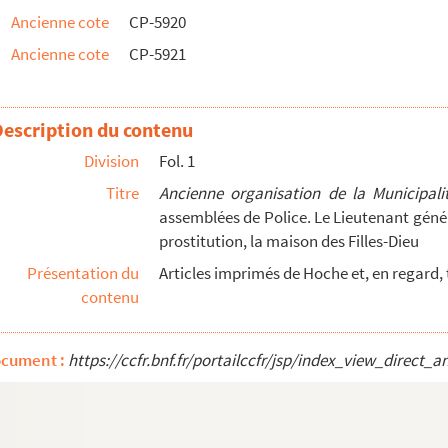
Ancienne cote
CP-5920
Ancienne cote
CP-5921
ondant à la série Y des Archives nationales
Description du contenu
Division
Fol. 1
ne
: Prévôté de Paris, petites et grandes assemblé...
Titre
Ancienne organisation de la Municipali
assemblées de Police. Le Lieutenant génér
l'Hôtel de Ville
prostitution, la maison des Filles-Dieu
la garde bourgeoise
Présentation du
Articles imprimés de Hoche et, en regard,
contenu
es maisons de refuge et de force
ocument :
https://ccfr.bnf.fr/portailccfr/jsp/index_view_dire
ur les rues de Paris occidental