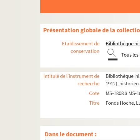
Épreuve de "Paris occidental" corrigée par 
Bibliographie préparée pour "Paris occidenta
Présentation globale de la collecti
2-MS-1810. La rue Saint-Honoré
Etablissement de
Bibliothèque his
Le Faubourg Saint-Honoré, les Champs-Élys
conservation
Tous les
Paris gallo-romain
L'Université. Les collèges
Intitulé de l'instrument de
Bibliothèque hi
4-MS-1813(1). Liasse n° 1
recherche
1912), historien
Fol. 1. L'Université : fiches de bibliogra
Cote
MS-1808 à MS-1
Fol. 95. Chronologie
Titre
Fonds Hoche, Lu
Fol. 101. Organisation : la Sorbonne
Fol. 116. Privilège concédé à l'Universit
Fol. 123. L'Université au XIIIe siècle. C
Dans le document :
Fol. 186. Les Dominicains. Guillaume de