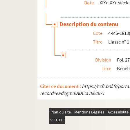
Date
XIXe-XXe siècle
Description du contenu
Cote
4-MS-1813(
Titre
Liasse n° 1
Division
Fol. 2
Titre
Bénéfi
Citer ce document :
https://ccfr.bnf.fr/por
record=eadcgm:EADC:a1962671
Plan du site
Mentions Légales
Accessibilit
v 31.1.0