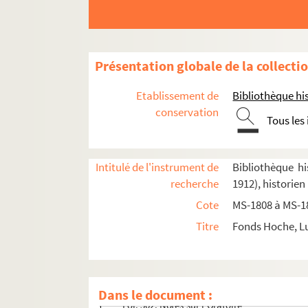
Présentation globale de la collecti
Etablissement de
Bibliothèque his
conservation
Tous les
Intitulé de l'instrument de
Bibliothèque hi
Épreuve de "Paris occidental" corrigée par 
recherche
1912), historien
Bibliographie préparée pour "Paris occidenta
Cote
MS-1808 à MS-1
2-MS-1810. La rue Saint-Honoré
Titre
Fonds Hoche, Lu
Fol. 1. Texte et notes de Hoche tels qu'ils o
Fol. 120. Chapitre II : Quelques hôtes célèbr
Fol. 235. Anciennes notes (refaites) sur la r
Dans le document :
Fol. 302. Notes sur l'Oratoire