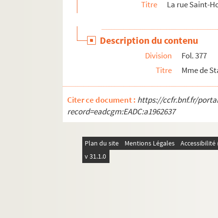
Titre
La rue Saint-H
Description du contenu
Division
Fol. 377
Titre
Mme de Sta
Citer ce document :
https://ccfr.bnf.fr/por
record=eadcgm:EADC:a1962637
Plan du site
Mentions Légales
Accessibilit
v 31.1.0