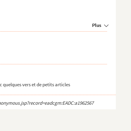
Plus
 quelques vers et de petits articles
ct_anonymous.jsp?record=eadcgm:EADC:a1962567