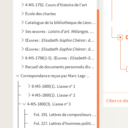
4-MS-1792. Cours d'histoire de l'art
École des chartes
Catalogue de la bibliothèque de Léon Greder
Ses œuvres :
Loisirs d'art. Mélanges. La peinture étrangère
Œuvres :
Elisabeth-Sophie Chéron
: documentation
Œuvres :
Elisabeth-Sophie Chéron
: documentation. Son 
8-MS-1798(1-5). Œuvres :
Elisabeth-Sophie Chéron
, tome 3
Recueil de documents personnels divers
Correspondance reçue par Marc Legrand
8-MS-1800(1). Liasse n° 1
4-MS-1800(2). Liasse n° 2
Citer ce d
4-MS-1800(3). Liasse n° 3
Fol. 191. Lettres de compositeurs : E. Bonnamy, Th. Du
Fol. 217. Lettres d'hommes politiques : Camprenon (?)