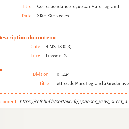
Titre
Correspondance reçue par Marc Legrand
Date
XIXe-XXe siècles
 à l'exposition de 1900
Description du contenu
Cote
4-MS-1800(3)
œuvre
Titre
Liasse n° 3
Division
Fol. 224
Titre
Lettres de Marc Legrand à Greder avec
ocument :
https://ccfr.bnf.fr/portailccfr/jsp/index_view_dire
bois, H. Eymieu, A. Hérold, de Lacerda, La Tombelle, Le ...
, Daru, N. Gilly, Humbert, Rouvier et Vaugeois