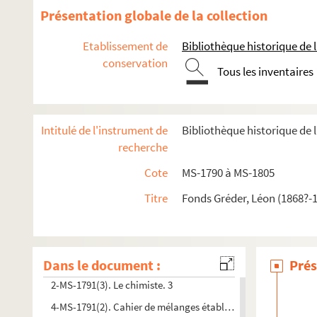
Présentation globale de la collection
Etablissement de
Bibliothèque historique de la
conservation
Tous les inventaires
Intitulé de l'instrument de
Bibliothèque historique de l
recherche
Cote
MS-1790 à MS-1805
Titre
Fonds Gréder, Léon (1868?-19
Sa vie, sa correspondance
2-MS-1791(1). Le chimiste. 1
Dans le document :
2-MS-1791(2). Le chimiste. 2
Prés
2-MS-1791(3). Le chimiste. 3
4-MS-1791(2). Cahier de mélanges établi par Désiré Augustin 