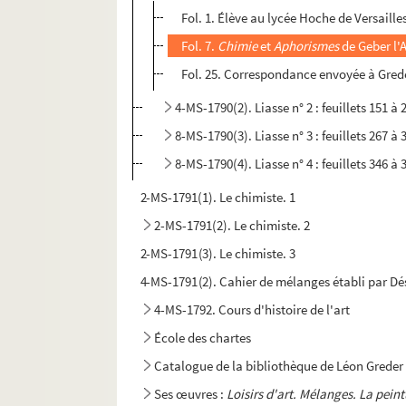
Fol. 1. Élève au lycée Hoche de Versailles
Fol. 7.
Chimie
et
Aphorismes
de Geber l'
Fol. 25. Correspondance envoyée à Grede
4-MS-1790(2). Liasse n° 2 : feuillets 151 à 
8-MS-1790(3). Liasse n° 3 : feuillets 267 à 
8-MS-1790(4). Liasse n° 4 : feuillets 346 à 
2-MS-1791(1). Le chimiste. 1
2-MS-1791(2). Le chimiste. 2
2-MS-1791(3). Le chimiste. 3
4-MS-1791(2). Cahier de mélanges établi par Dés
4-MS-1792. Cours d'histoire de l'art
École des chartes
Catalogue de la bibliothèque de Léon Greder
Ses œuvres :
Loisirs d'art. Mélanges. La pein