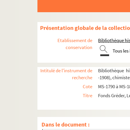
Présentation globale de la collecti
Etablissement de
Bibliothèque his
conservation
Tous les
Intitulé de l'instrument de
Bibliothèque hi
recherche
-1908), chimiste 
Cote
MS-1790 à MS-1
Titre
Fonds Gréder, Lé
Sa vie, sa correspondance
Dans le document :
4-MS-1790(1). Liasse n° 1 : feuillets 1 à 150