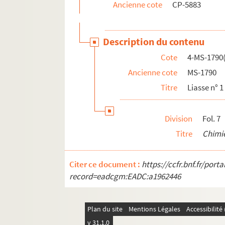
Ancienne cote
CP-5883
Description du contenu
Cote
4-MS-1790(
Ancienne cote
MS-1790
Titre
Liasse n° 1 
Division
Fol. 7
Titre
Chimi
Citer ce document :
https://ccfr.bnf.fr/por
record=eadcgm:EADC:a1962446
Plan du site
Mentions Légales
Accessibilit
v 31.1.0