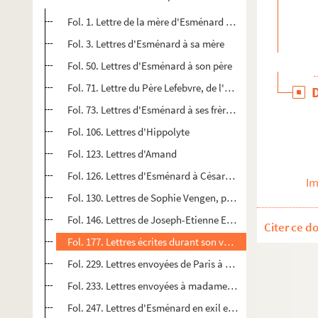
Fol. 1. Lettre de la mère d'Esménard à un cousin monsieur
Fol. 3. Lettres d'Esménard à sa mère
Fol. 50. Lettres d'Esménard à son père
Fol. 71. Lettre du Père Lefebvre, de l'Oratoire, à madame
Fol. 73. Lettres d'Esménard à ses frères : à Armand, maire
Fol. 106. Lettres d'Hippolyte
Fol. 123. Lettres d'Amand
Fol. 126. Lettres d'Esménard à Césarée Esménard, sa bel
Im
Fol. 130. Lettres de Sophie Vengen, première fiancée d'Esm
Fol. 146. Lettres de Joseph-Etienne Esménard à sa femm
Citer ce d
Fol. 177. Lettres écrites durant son voyage à Saint-Domin
Fol. 229. Lettres envoyées de Paris à madame Esménard q
Fol. 233. Lettres envoyées à madame Esménard au châte
Fol. 247. Lettres d'Esménard en exil en Italie