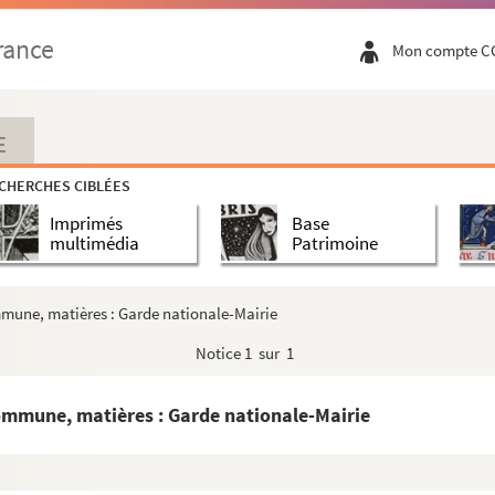
rance
Mon compte C
E
CHERCHES CIBLÉES
Imprimés
Base
multimédia
Patrimoine
de Paris et candidatures diverses
 de la Municipalité, tome 1
mmune, matières : Garde nationale-Mairie
 de la Municipalité, tome 2
Notice
1 sur 1
 de la Municipalité, tome 3
ommune, matières : Garde nationale-Mairie
on française
endant la Révolution. 1