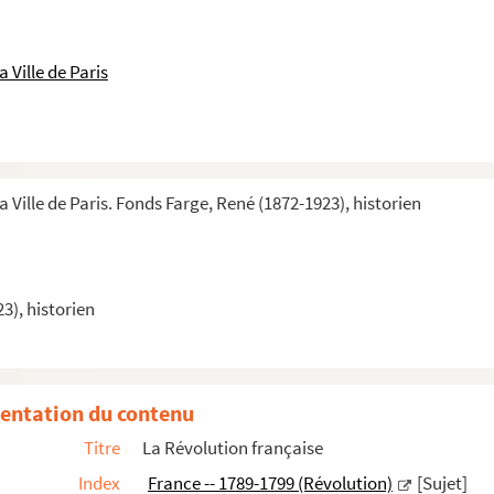
 pendant la Révolution. 2
né Farge des Actes de la Commune
 Ville de Paris
, noms de lieu : A-J
 noms de lieu (fin) : L à Z
ne, noms de personnes : A-Ba
ne, noms de personnes : Be-Bouchet
a Ville de Paris. Fonds Farge, René (1872-1923), historien
ne, noms de personnes : Bouchi-Cartron
ne, noms de personnes : Casenaque-Collot
ne, noms de personnes : Colmar-Delafosse
3), historien
ne, noms de personnes : Delagrange-Duguet
ne, noms de personnes : Duhamel-Forton
ne, noms de personnes : Foucault-Gouvion
entation du contenu
ne, noms de personnes : Goux-Isouard
Titre
La Révolution française
e, noms de personnes : J-Larive
Index
France -- 1789-1799 (Révolution)
[Sujet]
e, noms de personnes : La Rivière-Lenoble