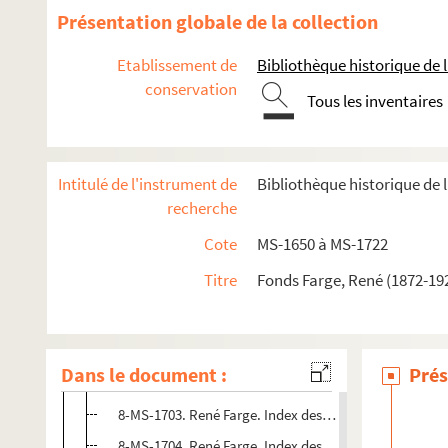
8-MS-1690. Index des Actes de la Commune de Paris
Présentation globale de la collection
8-MS-1691. Petites fiches de dépouillement de Re
Etablissement de
Bibliothèque historique de la
8-MS-1692. René Farge. Index des Actes de la Commune
conservation
Tous les inventaires
8-MS-1693. René Farge. Index des Actes de la Commune,
8-MS-1694. René Farge. Index des Actes de la Commu
8-MS-1695. René Farge. Index des Actes de la Commu
Intitulé de l'instrument de
Bibliothèque historique de l
8-MS-1696. René Farge. Index des Actes de la Commu
recherche
8-MS-1697. René Farge. Index des Actes de la Commu
Cote
MS-1650 à MS-1722
8-MS-1698. René Farge. Index des Actes de la Commu
Titre
Fonds Farge, René (1872-192
8-MS-1699. René Farge. Index des Actes de la Commu
8-MS-1700. René Farge. Index des Actes de la Commu
8-MS-1701. René Farge. Index des Actes de la Commu
Dans le document :
Prés
8-MS-1702. René Farge. Index des Actes de la Commu
8-MS-1703. René Farge. Index des Actes de la Commun
8-MS-1704. René Farge. Index des Actes de la Commun