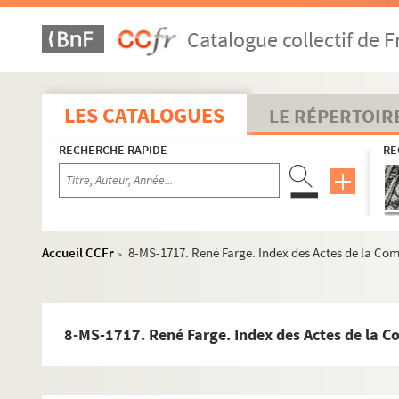
Le Palais-Royal
Catalogue collectif de F
L'Opéra
La Révolution française
Les déesses de la Révolution
LES CATALOGUES
LE RÉPERTOIR
Le Tribunal révolutionnaire
RECHERCHE RAPIDE
RE
La fête du 10 août 1793
8-MS-1674. Le club des Cordeliers rue Dauphine
8-MS-1675. Destitution de Bailly de son poste de Maire 
8-MS-1676. Election du maire de Paris. Renouvellement
Accueil CCFr
8-MS-1717. René Farge. Index des Actes de la Co
>
8-MS-1677. Election du maire de Paris. Renouvellement
8-MS-1678. Election du Maire de Paris. Renouvellement
4-MS-1679. Commission de la Révolution
8-MS-1717. René Farge. Index des Actes de la C
Index des actes de la Commune de Paris sous la Révoluti
4-MS-1689. Index des Actes de la Commune de Paris p