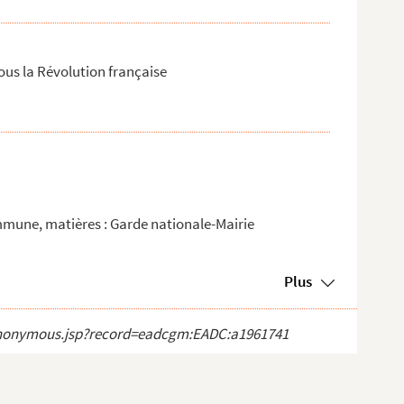
ous la Révolution française
mmune, matières : Garde nationale-Mairie
Plus
ct_anonymous.jsp?record=eadcgm:EADC:a1961741