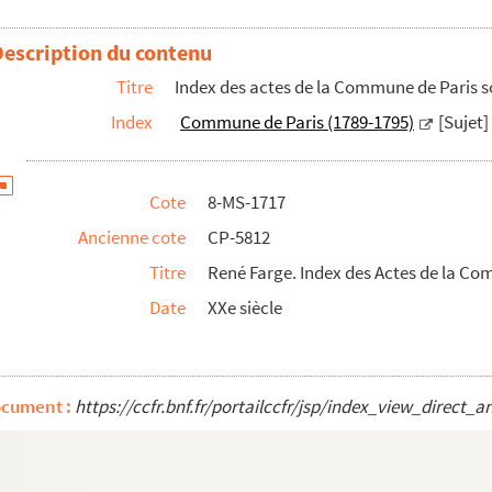
ne, noms de personnes : Le Noir-Mandat
Description du contenu
ne, noms de personnes : Mané-Morat
Titre
Index des actes de la Commune de Paris s
ne, noms de personnes : Moreau-Pétrie
Index
Commune de Paris (1789-1795)
[Sujet]
e, noms de personnes : Peuchet-Ricart
e, noms de personnes : Richard-Sercilly
Cote
8-MS-1717
ne, noms de personnes : Sergent-Vannier
une, noms de personnes (fin) : Vanot-Z
Ancienne cote
CP-5812
e, matières : Archives-Buanderie
Titre
René Farge. Index des Actes de la Co
ne, matières : Bureaux-Comité
Date
XXe siècle
ne, matières : Comité-Dénonciation
ne, matières : Département-Echevin
ocument :
https://ccfr.bnf.fr/portailccfr/jsp/index_view_dire
ne, matières : Echoppe-Garde nationale
e, matières : Garde nationale-Mairie
ne, matières : Maisons-Parlement