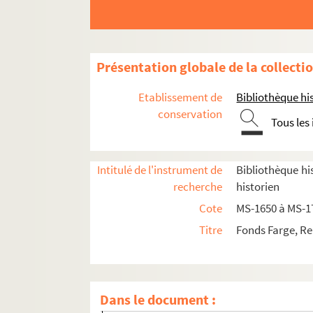
Le Palais-Royal
Présentation globale de la collecti
L'Opéra
Etablissement de
Bibliothèque his
La Révolution française
conservation
Tous les
Les déesses de la Révolution
Le Tribunal révolutionnaire
Intitulé de l'instrument de
Bibliothèque his
La fête du 10 août 1793
recherche
historien
8-MS-1674. Le club des Cordeliers rue Da
Cote
MS-1650 à MS-1
8-MS-1675. Destitution de Bailly de son p
Titre
Fonds Farge, Re
8-MS-1676. Election du maire de Paris. R
8-MS-1677. Election du maire de Paris. R
8-MS-1678. Election du Maire de Paris. R
Dans le document :
4-MS-1679. Commission de la Révolution