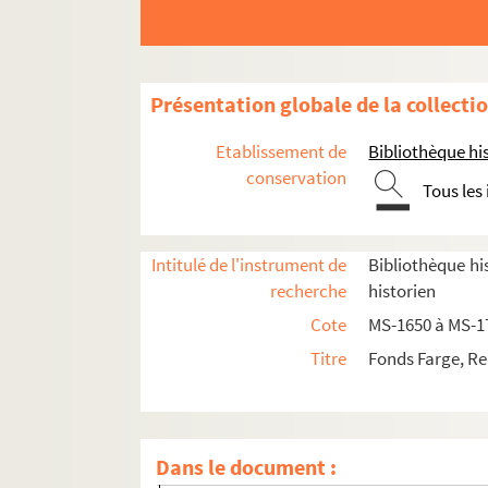
Présentation globale de la collecti
Etablissement de
Bibliothèque his
conservation
Tous les
Intitulé de l'instrument de
Bibliothèque his
recherche
historien
Le Palais-Royal
Cote
MS-1650 à MS-1
L'Opéra
Titre
Fonds Farge, Re
La Révolution française
Les bains de la Seine
8-MS-1684. Brouillons, épreuves, notes
Dans le document :
8-MS-1685. Les bains de la Seine, tome 1