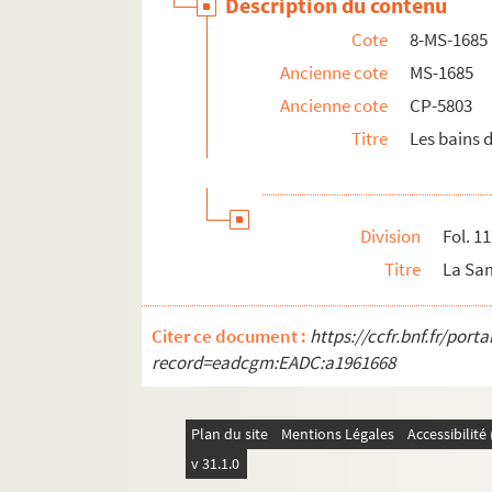
Description du contenu
Cote
8-MS-1685
Ancienne cote
MS-1685
Ancienne cote
CP-5803
Titre
Les bains d
Division
Fol. 1
Titre
La Sa
Citer ce document :
https://ccfr.bnf.fr/por
record=eadcgm:EADC:a1961668
Plan du site
Mentions Légales
Accessibilit
v 31.1.0