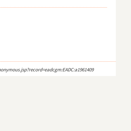
ct_anonymous.jsp?record=eadcgm:EADC:a1961409