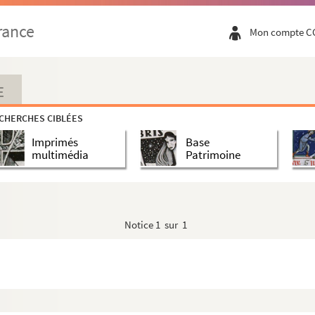
rance
Mon compte C
E
CHERCHES CIBLÉES
Imprimés
Base
multimédia
Patrimoine
Notice
1 sur 1