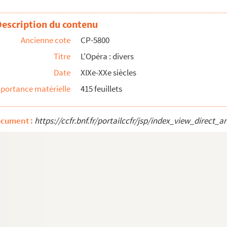
t-Martin (suite)
Description du contenu
Ancienne cote
CP-5800
Titre
L'Opéra : divers
Date
XIXe-XXe siècles
portance matérielle
415 feuillets
ocument :
https://ccfr.bnf.fr/portailccfr/jsp/index_view_dire