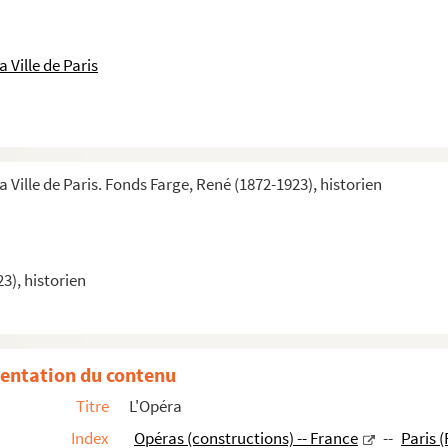
 Ville de Paris
a Ville de Paris. Fonds Farge, René (1872-1923), historien
3), historien
t-Martin (suite)
entation du contenu
Titre
L'Opéra
Index
Opéras (constructions) -- France
--
Paris 