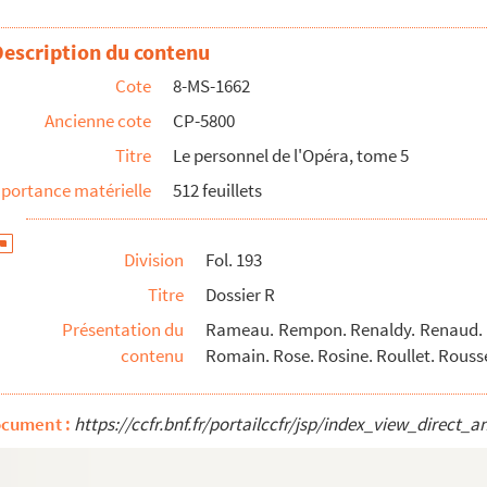
Description du contenu
Cote
8-MS-1662
Ancienne cote
CP-5800
Titre
Le personnel de l'Opéra, tome 5
portance matérielle
512 feuillets
Division
Fol. 193
Titre
Dossier R
Présentation du
Rameau. Rempon. Renaldy. Renaud. Re
contenu
Romain. Rose. Rosine. Roullet. Rouss
ocument :
https://ccfr.bnf.fr/portailccfr/jsp/index_view_dire