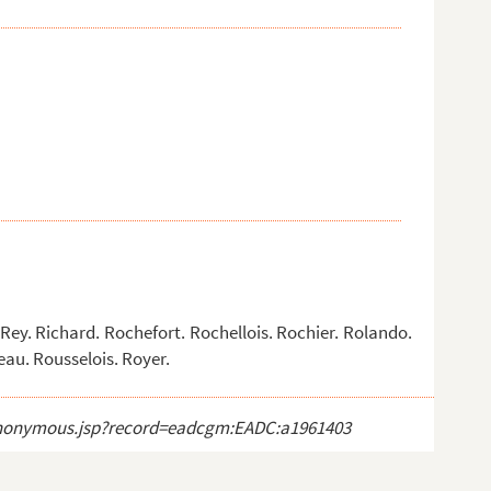
y. Richard. Rochefort. Rochellois. Rochier. Rolando.
eau. Rousselois. Royer.
ct_anonymous.jsp?record=eadcgm:EADC:a1961403