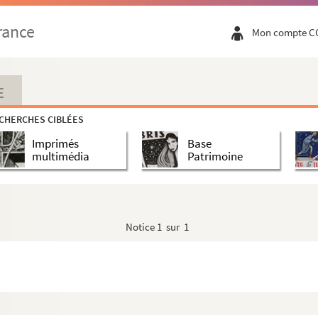
rance
Mon compte C
E
CHERCHES CIBLÉES
Imprimés
Base
multimédia
Patrimoine
Notice
1 sur 1