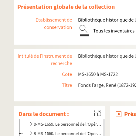
Présentation globale de la collection
Etablissement de
Bibliothèque historique de la
conservation
Tous les inventaires
Intitulé de l'instrument de
Bibliothèque historique de l
Le Palais-Royal
recherche
L'Opéra
Cote
MS-1650 à MS-1722
8-MS-1654. L'Opéra, tome 1
Titre
Fonds Farge, René (1872-192
8-MS-1655. L'Opéra, tome 2 : salle du Palais Royal
8-MS-1656. L'Opéra, tome 3
8-MS-1657. L'Opéra, tome 4 : la salle du boulevard Sain
Dans le document :
Prés
8-MS-1658. Le personnel de l'Opéra, tome 1
8-MS-1659. Le personnel de l'Opéra, tome 2
8-MS-1660. Le personnel de l'Opéra, tome 3