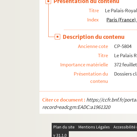
Présentation du contenu
Titre
Le Palais-Roya
Index
Paris (France) 
Description du contenu
Ancienne cote
CP-5804
Titre
Le Palais 
Importance matérielle
372 feuille
Présentation du
Dossiers c
contenu
Citer ce document :
https://ccfr.bnf.fr/por
record=eadcgm:EADC:a1961320
Plan du site
Mentions Légales
Accessibilit
v 31.1.0