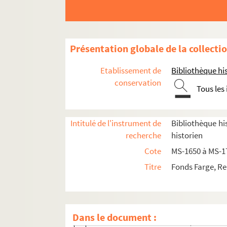
Présentation globale de la collecti
Le Palais-Royal
Etablissement de
Bibliothèque his
8-MS-1650. Le Palais Royal, tome 1
conservation
Tous les
8-MS-1651. Le Palais Royal, tome 2
Fol. 1. 86-88
Intitulé de l'instrument de
Bibliothèque his
Fol. 5. 89-92 : Café du Caveau, puis de P
recherche
historien
Fol. 45. 90 : Club ou Salon des Arts
Cote
MS-1650 à MS-1
Fol. 49. 92 : Restaurant La Barrière-Ecka
Titre
Fonds Farge, Re
Fol. 52. 96-98 : Restaurant Huré, puis d
Fol. 68. 99-102 : Café mécanique, puis Ca
Fol. 108. 101 : Les Petits Comédiens du 
Dans le document :
Fol. 111. 105 : Grand Dunkerque