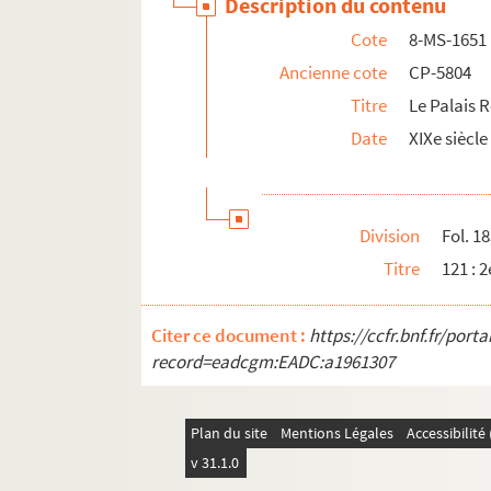
Description du contenu
Cote
8-MS-1651
Ancienne cote
CP-5804
Titre
Le Palais 
Date
XIXe siècle
Division
Fol. 1
Titre
121 : 
Citer ce document :
https://ccfr.bnf.fr/por
record=eadcgm:EADC:a1961307
Plan du site
Mentions Légales
Accessibilit
v 31.1.0