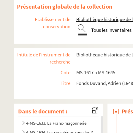
Articles de Duvand et d'autres auteurs parus dans des jou
Présentation globale de la collection
Notes manuscrites ou journal de Duvand
Etablissement de
Bibliothèque historique de la
Notes prises au cours de voyages ou de lectures
conservation
Tous les inventaires
La vie professionnelle. Documents relatifs aux journaux a
La vie professionnelle (suite)
La vie professionnelle :
Le Petit Lyonnais
Intitulé de l'instrument de
Bibliothèque historique de l
Associations de journalistes, congrès
recherche
La vie politique. Correspondance d'Adrien Duvand ayant tra
Cote
MS-1617 à MS-1645
La vie politique. Correspondance d'Adrien Duvand ayant trai
Titre
Fonds Duvand, Adrien (1848
4-MS-1629. L'homme politique. Papiers imprimés et articles
4-MS-1630. Ligue de l'enseignement : la vie de la ligue
4-MS-1631. La ligue de l'Enseignement : conférences de Duv
Dans le document :
Prés
8-MS-1632. Correspondance de Duvand relative à ses activi
4-MS-1633. La Franc-maçonnerie
4-MS-1634. Les sociétés auxquelles Duvand a appartenu ou 