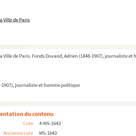
rnaux
 Ville de Paris
uxquels Duvand a collaboré
a Ville de Paris. Fonds Duvand, Adrien (1848-1907), journaliste e
it à la politique
t à la politique (suite)
-1907), journaliste et homme politique
 manuscrits relatifs à la politique
and : brouillons et correspondance à propos de ses to...
entation du contenu
tés à la Ligue de l'Enseignement
Cote
4-MS-1643
Ancienne cote
MS-1643
avec lesquelles il a correspondu