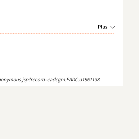
Plus
ct_anonymous.jsp?record=eadcgm:EADC:a1961138