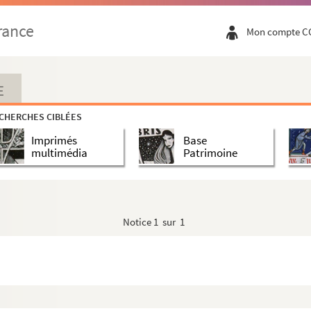
rance
Mon compte C
E
CHERCHES CIBLÉES
Imprimés
Base
multimédia
Patrimoine
Notice
1 sur 1