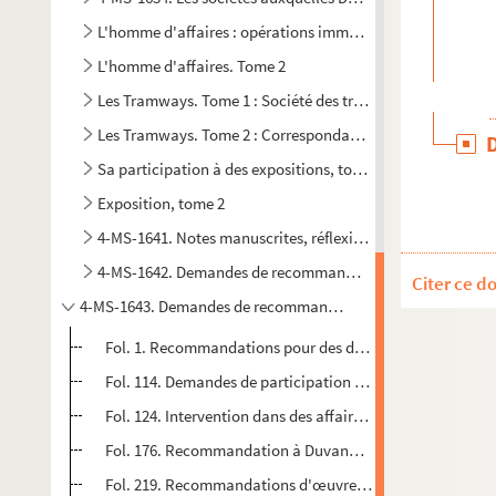
L'homme d'affaires : opérations immobilières
L'homme d'affaires. Tome 2
Les Tramways. Tome 1 : Société des tramways électrique N
Les Tramways. Tome 2 : Correspondance générale de Duvand
Sa participation à des expositions, tome 1
Exposition, tome 2
4-MS-1641. Notes manuscrites, réflexions sur différents suj
4-MS-1642. Demandes de recommandations : lettres demand
Citer ce d
4-MS-1643. Demandes de recommandations. Tome 2
Fol. 1. Recommandations pour des décorations : palmes a
Fol. 114. Demandes de participation à des expositions
Fol. 124. Intervention dans des affaires écclésiastiques :
Fol. 176. Recommandation à Duvand de pièces de théâtre, 
Fol. 219. Recommandations d'œuvres littéraires, d'écri