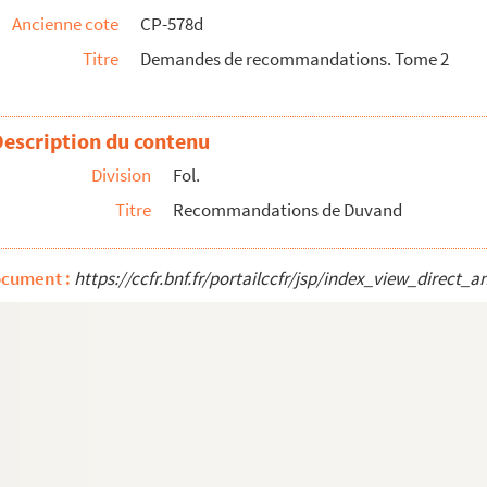
Ancienne cote
CP-578d
Titre
Demandes de recommandations. Tome 2
ord-Parisiens
 relative aux affaires de tramways, diverses...
Description du contenu
Division
Fol.
Titre
Recommandations de Duvand
ets
ant l'appui de Duvand auprès d'un ministre ou sollicitan...
ocument :
https://ccfr.bnf.fr/portailccfr/jsp/index_view_dire
cadémiques, légion d'honneur, médaille de sauvetage, ...
 l'abbé Genin, aumônier du lycée de Saint Etienne qu...
d'acteurs, de candidats à la direction d'un théâtre
vains, hommage à Sarcey