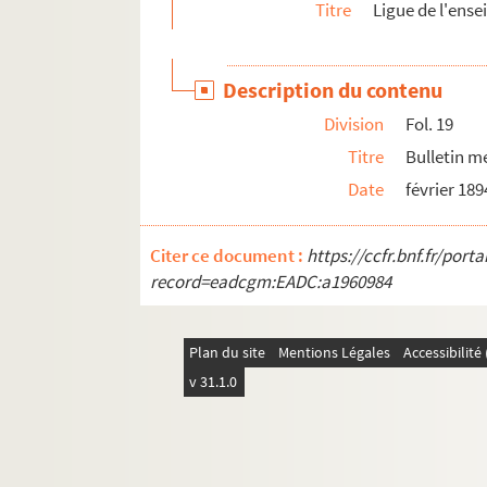
Titre
Ligue de l'ensei
8-MS-1644. Cartes de visite envoyées à Duvand :
8-MS-1645. Cartes de visite envoyées à Duvand
Description du contenu
Division
Fol. 19
Titre
Bulletin m
Date
février 189
Citer ce document :
https://ccfr.bnf.fr/por
record=eadcgm:EADC:a1960984
Plan du site
Mentions Légales
Accessibilit
v 31.1.0