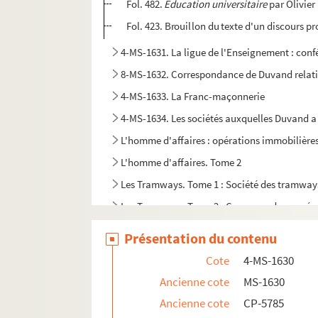
Fol. 482.
Education universitaire
par Olivier 
Fol. 423. Brouillon du texte d'un discours
4-MS-1631. La ligue de l'Enseignement : conf
8-MS-1632. Correspondance de Duvand relative
4-MS-1633. La Franc-maçonnerie
4-MS-1634. Les sociétés auxquelles Duvand a
L'homme d'affaires : opérations immobilière
L'homme d'affaires. Tome 2
Les Tramways. Tome 1 : Société des tramways
Les Tramways. Tome 2 : Correspondance génér
Sa participation à des expositions, tome 1
Présentation du contenu
Exposition, tome 2
Cote
4-MS-1630
4-MS-1641. Notes manuscrites, réflexions sur 
Ancienne cote
MS-1630
4-MS-1642. Demandes de recommandations : le
Ancienne cote
CP-5785
4-MS-1643. Demandes de recommandations.