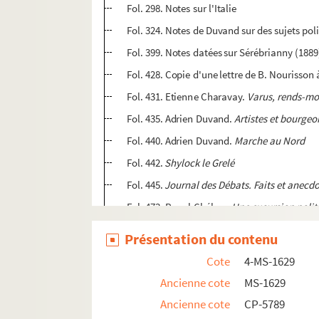
Fol. 298. Notes sur l'Italie
Fol. 324. Notes de Duvand sur des sujets polit
Fol. 399. Notes datées sur Sérébrianny (1889
Fol. 428. Copie d'une lettre de B. Nourisso
Fol. 431. Etienne Charavay.
Varus, rends-mo
Fol. 435. Adrien Duvand.
Artistes et bourgeo
Fol. 440. Adrien Duvand.
Marche au Nord
Fol. 442.
Shylock le Grelé
Fol. 445.
Journal des Débats. Faits et anecd
Fol. 473. Raoul Chélars.
Une excursion polit
4-MS-1630. Ligue de l'enseignement : la vie de
Présentation du contenu
4-MS-1631. La ligue de l'Enseignement : conf
Cote
4-MS-1629
8-MS-1632. Correspondance de Duvand relative
Ancienne cote
MS-1629
4-MS-1633. La Franc-maçonnerie
Ancienne cote
CP-5789