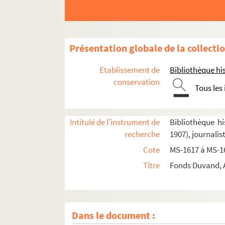
Présentation globale de la collecti
Etablissement de
Bibliothèque his
Biographie
conservation
Tous les
Adrien Duvand.
Les filles de Jahel
Articles de Duvand et d'autres auteurs parus
Intitulé de l'instrument de
Bibliothèque hi
Notes manuscrites ou journal de Duvand
recherche
1907), journali
Notes prises au cours de voyages ou de lectu
Cote
MS-1617 à MS-1
La vie professionnelle. Documents relatifs 
Titre
Fonds Duvand, A
La vie professionnelle (suite)
La vie professionnelle :
Le Petit Lyonnais
Associations de journalistes, congrès
Dans le document :
La vie politique. Correspondance d'Adrien Du