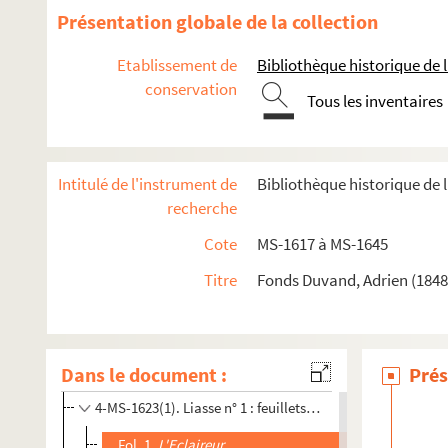
Présentation globale de la collection
Etablissement de
Bibliothèque historique de la
conservation
Tous les inventaires
Intitulé de l'instrument de
Bibliothèque historique de l
recherche
Biographie
Cote
MS-1617 à MS-1645
Adrien Duvand.
Les filles de Jahel
Articles de Duvand et d'autres auteurs parus dans des jou
Titre
Fonds Duvand, Adrien (1848
Notes manuscrites ou journal de Duvand
Notes prises au cours de voyages ou de lectures
La vie professionnelle. Documents relatifs aux journaux aux
Dans le document :
Prés
4-MS-1623(1). Liasse n° 1 : feuillets 1 à 197
Fol. 1.
L'Eclaireur