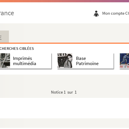
rance
Mon compte C
E
CHERCHES CIBLÉES
Imprimés
Base
multimédia
Patrimoine
Notice
1 sur 1