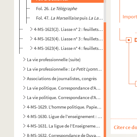
Fol. 26.
Le Télégraphe
Import
Fol. 47.
La Marseillaise
puis
La Lanterne
(début)
4-MS-1623(2). Liasse n° 2 : feuillets 198 à 438
4-MS-1623(4). Liasse n° 3 : feuillets 439 à 503
4-MS-1623(4). Liasse n° 4 : feuillets 504 à 565
La vie professionnelle (suite)
La vie professionnelle :
Le Petit Lyonnais
Associations de journalistes, congrès
La vie politique. Correspondance d'Adrien Duvand ayant tra
La vie politique. Correspondance d'Adrien Duvand ayant trai
4-MS-1629. L'homme politique. Papiers imprimés et articles
4-MS-1630. Ligue de l'enseignement : la vie de la ligue
4-MS-1631. La ligue de l'Enseignement : conférences de Duv
Citer ce d
8-MS-1632. Correspondance de Duvand relative à ses activi