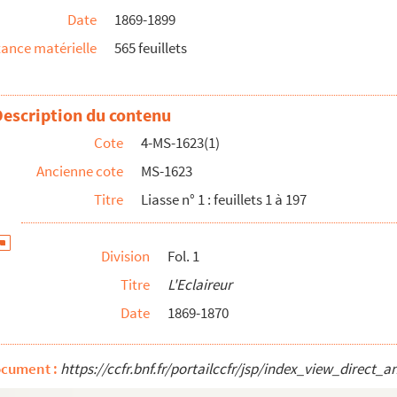
Date
1869-1899
ance matérielle
565 feuillets
Description du contenu
Cote
4-MS-1623(1)
Ancienne cote
MS-1623
Titre
Liasse n° 1 : feuillets 1 à 197
it à la politique
Division
Fol. 1
t à la politique (suite)
Titre
L'Eclaireur
 manuscrits relatifs à la politique
Date
1869-1870
and : brouillons et correspondance à propos de ses to...
ocument :
https://ccfr.bnf.fr/portailccfr/jsp/index_view_dire
tés à la Ligue de l'Enseignement