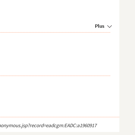
Plus
ct_anonymous.jsp?record=eadcgm:EADC:a1960917