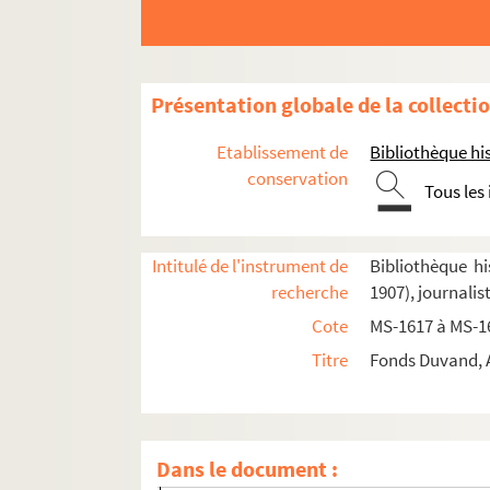
Présentation globale de la collecti
Etablissement de
Bibliothèque his
conservation
Tous les
Intitulé de l'instrument de
Bibliothèque hi
recherche
1907), journali
Cote
MS-1617 à MS-1
Biographie
Titre
Fonds Duvand, A
Adrien Duvand.
Les filles de Jahel
Articles de Duvand et d'autres auteurs parus
Notes manuscrites ou journal de Duvand
Notes prises au cours de voyages ou de lectures
Dans le document :