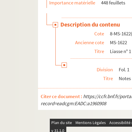
8-MS-1644. Cartes de visite envoyées à Duvand :
Importance matérielle
448 feuillets
8-MS-1645. Cartes de visite envoyées à Duvand
Description du contenu
Cote
8-MS-1622(
Ancienne cote
MS-1622
Titre
Liasse n° 1 
Division
Fol. 1
Titre
Notes 
Citer ce document :
https://ccfr.bnf.fr/por
record=eadcgm:EADC:a1960908
Plan du site
Mentions Légales
Accessibilit
v 31.1.0