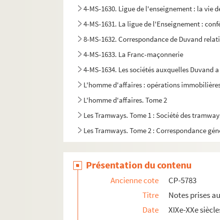
4-MS-1630. Ligue de l'enseignement : la vie de
4-MS-1631. La ligue de l'Enseignement : conf
8-MS-1632. Correspondance de Duvand relative
4-MS-1633. La Franc-maçonnerie
4-MS-1634. Les sociétés auxquelles Duvand a
L'homme d'affaires : opérations immobilière
L'homme d'affaires. Tome 2
Les Tramways. Tome 1 : Société des tramways
Les Tramways. Tome 2 : Correspondance génér
Sa participation à des expositions, tome 1
Exposition, tome 2
Présentation du contenu
4-MS-1641. Notes manuscrites, réflexions sur 
Ancienne cote
CP-5783
4-MS-1642. Demandes de recommandations : le
Titre
Notes prises a
4-MS-1643. Demandes de recommandations.
Date
XIXe-XXe siècle