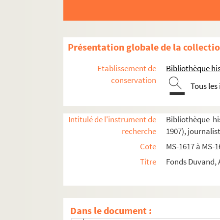
Présentation globale de la collecti
Etablissement de
Bibliothèque his
conservation
Tous les
Biographie
Adrien Duvand.
Les filles de Jahel
Intitulé de l'instrument de
Bibliothèque hi
recherche
1907), journali
Articles de Duvand et d'autres auteurs parus
Cote
MS-1617 à MS-1
Notes manuscrites ou journal de Duvand
Titre
Fonds Duvand, A
8-MS-1621(1). Liasse n° 1 : feuillets 1 à 14
8-MS-1621(2). Liasse n° 2 : feuillets 149 à 302
Fol. 149.
Foucault de Mondion, femme Me
Dans le document :
Fol. 171.
L'amour à Paris