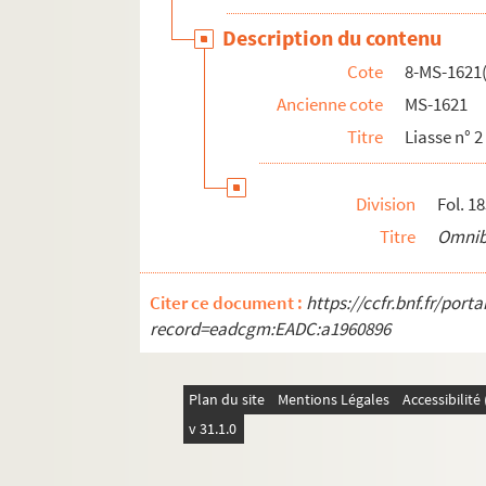
Exposition, tome 2
Description du contenu
4-MS-1641. Notes manuscrites, réflexions sur 
Cote
8-MS-1621(
4-MS-1642. Demandes de recommandations : le
Ancienne cote
MS-1621
4-MS-1643. Demandes de recommandations.
Titre
Liasse n° 2 
8-MS-1644. Cartes de visite envoyées à Duvand :
8-MS-1645. Cartes de visite envoyées à Duvand
Division
Fol. 1
Titre
Omni
Citer ce document :
https://ccfr.bnf.fr/por
record=eadcgm:EADC:a1960896
Plan du site
Mentions Légales
Accessibilit
v 31.1.0