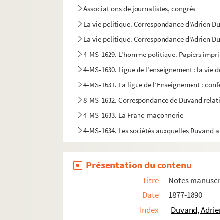
Associations de journalistes, congrès
La vie politique. Correspondance d'Adrien Du
La vie politique. Correspondance d'Adrien Duv
4-MS-1629. L'homme politique. Papiers imprimé
4-MS-1630. Ligue de l'enseignement : la vie de
4-MS-1631. La ligue de l'Enseignement : conf
8-MS-1632. Correspondance de Duvand relative
4-MS-1633. La Franc-maçonnerie
4-MS-1634. Les sociétés auxquelles Duvand a
L'homme d'affaires : opérations immobilière
L'homme d'affaires. Tome 2
Présentation du contenu
Les Tramways. Tome 1 : Société des tramways
Titre
Notes manuscri
Les Tramways. Tome 2 : Correspondance génér
Date
1877-1890
Sa participation à des expositions, tome 1
Index
Duvand, Adrie