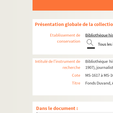
Présentation globale de la collecti
Etablissement de
Bibliothèque his
conservation
Tous les
Intitulé de l'instrument de
Bibliothèque hi
recherche
1907), journali
Cote
MS-1617 à MS-1
Titre
Fonds Duvand, A
Biographie
Adrien Duvand.
Les filles de Jahel
Articles de Duvand et d'autres auteurs parus d
Dans le document :
4-MS-1620(1). Liasse n° 1 : feuillets 1 à 57