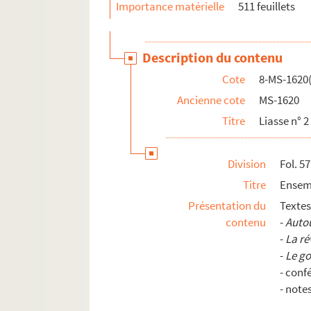
8-MS-1644. Cartes de visite envoyées à Duvand :
Importance matérielle
511 feuillets
8-MS-1645. Cartes de visite envoyées à Duvand
Description du contenu
Cote
8-MS-1620(
Ancienne cote
MS-1620
Titre
Liasse n° 2 
Division
Fol. 57
Titre
Ensemb
Présentation du
Textes
contenu
-
Auto
-
La ré
-
Le go
- conf
- note