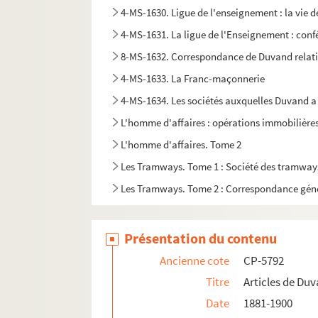
4-MS-1630. Ligue de l'enseignement : la vie de
4-MS-1631. La ligue de l'Enseignement : conf
8-MS-1632. Correspondance de Duvand relative
4-MS-1633. La Franc-maçonnerie
4-MS-1634. Les sociétés auxquelles Duvand a
L'homme d'affaires : opérations immobilière
L'homme d'affaires. Tome 2
Les Tramways. Tome 1 : Société des tramways
Les Tramways. Tome 2 : Correspondance génér
Sa participation à des expositions, tome 1
Exposition, tome 2
Présentation du contenu
4-MS-1641. Notes manuscrites, réflexions sur 
Ancienne cote
CP-5792
4-MS-1642. Demandes de recommandations : le
Titre
Articles de Du
4-MS-1643. Demandes de recommandations.
Date
1881-1900