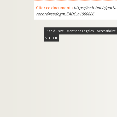
Citer ce document :
https://ccfr.bnf.fr/por
record=eadcgm:EADC:a1960886
Plan du site
Mentions Légales
Accessibilit
v 31.1.0