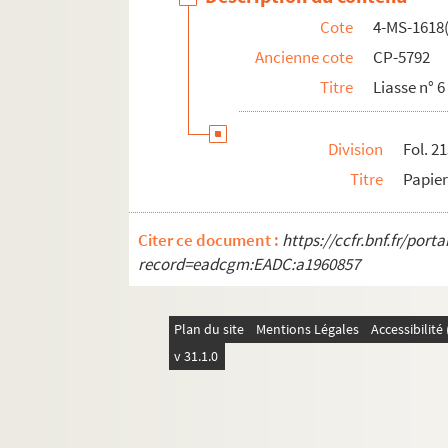
4-MS-1642. Demandes de recommandations : le
Cote
4-MS-1618(
4-MS-1643. Demandes de recommandations.
Ancienne cote
CP-5792
8-MS-1644. Cartes de visite envoyées à Duvand :
Titre
Liasse n° 6 
8-MS-1645. Cartes de visite envoyées à Duvand
Division
Fol. 2
Titre
Papier
Citer ce document :
https://ccfr.bnf.fr/por
record=eadcgm:EADC:a1960857
Plan du site
Mentions Légales
Accessibilit
v 31.1.0