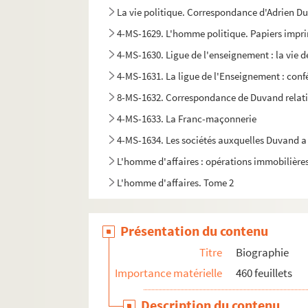
La vie politique. Correspondance d'Adrien Duv
4-MS-1629. L'homme politique. Papiers imprimé
4-MS-1630. Ligue de l'enseignement : la vie de
4-MS-1631. La ligue de l'Enseignement : conf
8-MS-1632. Correspondance de Duvand relative
4-MS-1633. La Franc-maçonnerie
4-MS-1634. Les sociétés auxquelles Duvand a
L'homme d'affaires : opérations immobilière
L'homme d'affaires. Tome 2
Les Tramways. Tome 1 : Société des tramways
Les Tramways. Tome 2 : Correspondance génér
Présentation du contenu
Sa participation à des expositions, tome 1
Titre
Biographie
Exposition, tome 2
Importance matérielle
460 feuillets
4-MS-1641. Notes manuscrites, réflexions sur 
Description du contenu