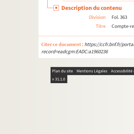
Description du contenu
Division
Fol. 363
Titre
Compte-re
Citer ce document :
https://ccfr.bnf.fr/por
record=eadcgm:EADC:a1960236
Plan du site
Mentions Légales
Accessibilit
v 31.1.0