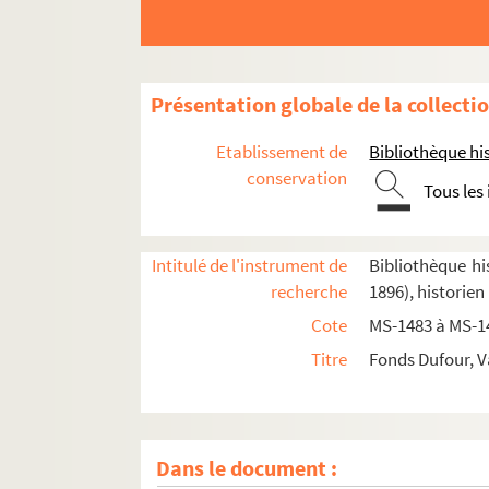
Présentation globale de la collecti
Etablissement de
Bibliothèque his
conservation
Tous les
Intitulé de l'instrument de
Bibliothèque his
recherche
1896), historien
Cote
MS-1483 à MS-1
8-MS-1483.
Anciennes descriptions de Paris
: 
Titre
Fonds Dufour, V
8-MS-1484. Descriptions de Paris par des hist
4-MS-1485. Gilles Corrozet et ses continuateu
4-MS-1486. Écoles et écoliers
Dans le document :
4-MS-1487. Abbé Valentin Dufour.
Les charnie