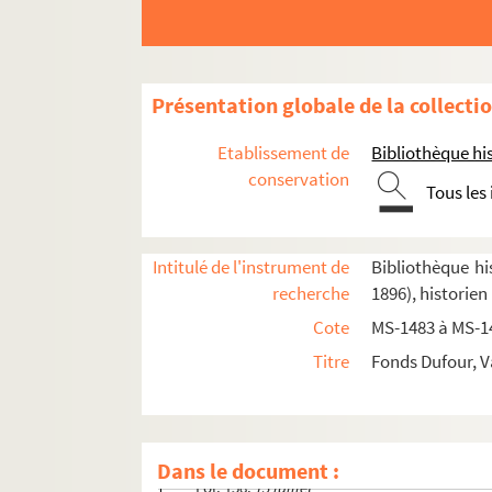
8-MS-1483.
Anciennes descriptions de Paris
: 
8-MS-1484. Descriptions de Paris par des hist
4-MS-1485. Gilles Corrozet et ses continuateu
Présentation globale de la collecti
4-MS-1486. Écoles et écoliers
4-MS-1487. Abbé Valentin Dufour.
Les charnie
Etablissement de
Bibliothèque his
8-MS-1488. Ensemble de documents relatifs à 
conservation
Tous les
8-MS-1489. Ensemble de documents, notes conc
8-MS-1490.
Histoire populaire de la prise de la B
Intitulé de l'instrument de
Bibliothèque his
Fol. 1.
Introduction
recherche
1896), historien
Fol. 10.
Les origines de la Bastille
Cote
MS-1483 à MS-1
Fol. 34.
Statues et horloge de la Bastille
Titre
Fonds Dufour, V
Fol. 39.
Régime intérieur de la Bastille
Fol. 73.
L'œuvre des sept jours ou la semai
Fol. 102.
12 juillet
Dans le document :
Fol. 158.
13 juillet