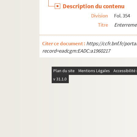
Description du contenu
Division
Fol. 354
Titre
Enterremen
Citer ce document :
https://ccfr.bnf.fr/por
record=eadcgm:EADC:a1960217
Plan du site
Mentions Légales
Accessibilit
v 31.1.0