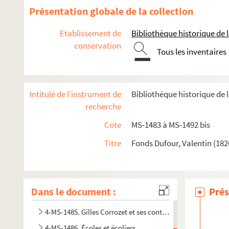
Présentation globale de la collection
Etablissement de
Bibliothèque historique de la
conservation
Tous les inventaires
Intitulé de l'instrument de
Bibliothèque historique de l
recherche
Cote
MS-1483 à MS-1492 bis
Titre
Fonds Dufour, Valentin (182
8-MS-1483.
Anciennes descriptions de Paris
: recherches bi
Dans le document :
Prés
8-MS-1484. Descriptions de Paris par des historiens
4-MS-1485. Gilles Corrozet et ses continuateurs
4-MS-1486. Écoles et écoliers