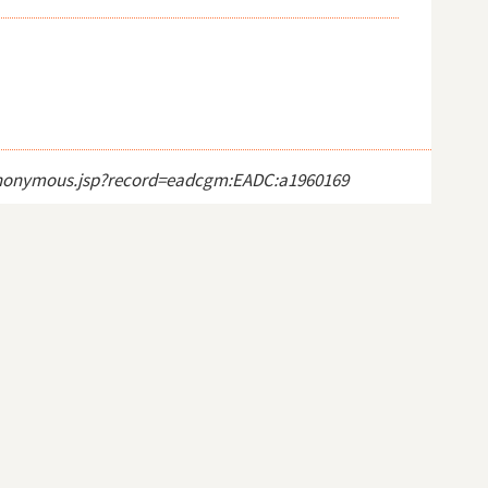
ct_anonymous.jsp?record=eadcgm:EADC:a1960169