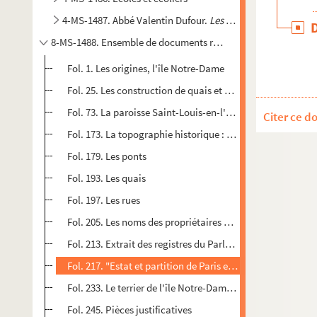
4-MS-1487. Abbé Valentin Dufour.
Les charniers des églises
8-MS-1488. Ensemble de documents relatifs à l'Ile Saint-Loui
Fol. 1. Les origines, l'île Notre-Dame
Fol. 25. Les construction de quais et de bâtiments dans l'î
Fol. 73. La paroisse Saint-Louis-en-l'île : notes préparatoi
Citer ce d
Fol. 173. La topographie historique : l'île Saint-Louis, hôt
Fol. 179. Les ponts
Fol. 193. Les quais
Fol. 197. Les rues
Fol. 205. Les noms des propriétaires des maisons de l'île 
Fol. 213. Extrait des registres du Parlement de 1660
Fol. 217. "Estat et partition de Paris en 1684"
Fol. 233. Le terrier de l'île Notre-Dame de 1684 à 1748
Fol. 245. Pièces justificatives