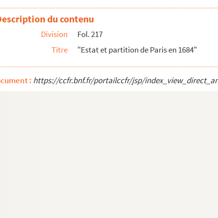
 de Paris
Description du contenu
s
Division
Fol. 217
Titre
"Estat et partition de Paris en 1684"
le
res, bibliographie, l'administration de la parois...
ocument :
https://ccfr.bnf.fr/portailccfr/jsp/index_view_dire
els
d'après un plan de 1642