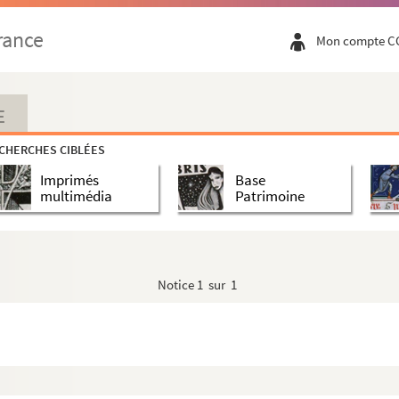
rance
Mon compte C
E
CHERCHES CIBLÉES
Imprimés
Base
multimédia
Patrimoine
Notice
1 sur 1