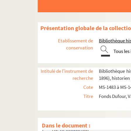
Présentation globale de la collecti
Etablissement de
Bibliothèque his
conservation
Tous les
8-MS-1483.
Anciennes descriptions de Paris
: 
Intitulé de l'instrument de
Bibliothèque his
8-MS-1484. Descriptions de Paris par des hist
recherche
1896), historien
4-MS-1485. Gilles Corrozet et ses continuateu
Cote
MS-1483 à MS-1
4-MS-1486. Écoles et écoliers
Titre
Fonds Dufour, V
4-MS-1487. Abbé Valentin Dufour.
Les charniers 
Fol. 1. Correspondance relative à cet ouvra
Fol. 13. Plan de l'ouvrage, esquisse du front
Dans le document :
Fol. 20. Introduction