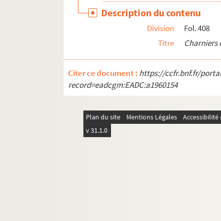
Description du contenu
Division
Fol. 408
Titre
Charniers 
Citer ce document :
https://ccfr.bnf.fr/por
record=eadcgm:EADC:a1960154
Plan du site
Mentions Légales
Accessibilit
v 31.1.0