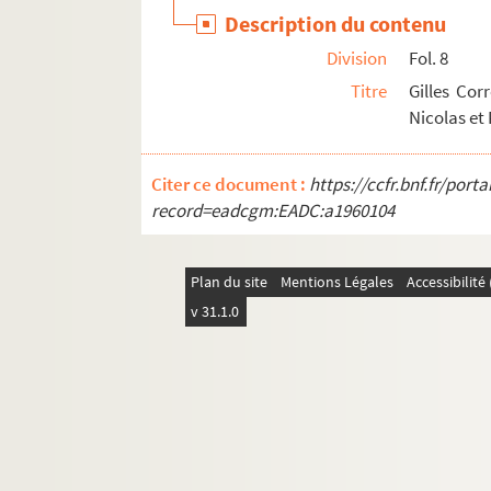
Description du contenu
Division
Fol. 8
Titre
Gilles Cor
Nicolas et
Citer ce document :
https://ccfr.bnf.fr/por
record=eadcgm:EADC:a1960104
Plan du site
Mentions Légales
Accessibilit
v 31.1.0