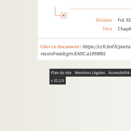
Division
Fol. 9
Titre
Chapit
Citer ce document :
https://ccfr.bnf.fr/por
record=eadcgm:EADC:a1959891
Plan du site
Mentions Légales
Accessibilit
v 31.1.0