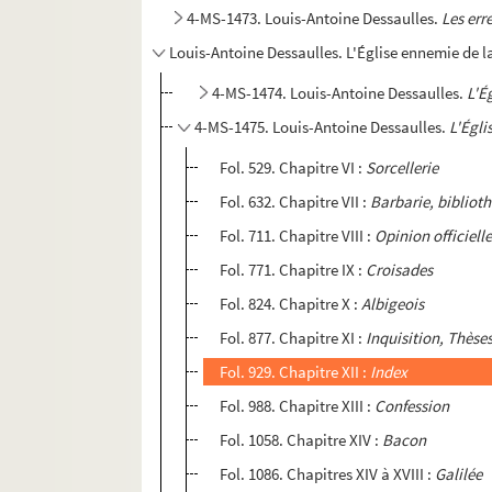
4-MS-1473. Louis-Antoine Dessaulles.
Les err
Louis-Antoine Dessaulles. L'Église ennemie de l
4-MS-1474. Louis-Antoine Dessaulles.
L'É
4-MS-1475. Louis-Antoine Dessaulles.
L'Égli
Fol. 529. Chapitre VI :
Sorcellerie
Fol. 632. Chapitre VII :
Barbarie, bibliot
Fol. 711. Chapitre VIII :
Opinion officielle
Fol. 771. Chapitre IX :
Croisades
Fol. 824. Chapitre X :
Albigeois
Fol. 877. Chapitre XI :
Inquisition, Thèse
Fol. 929. Chapitre XII :
Index
Fol. 988. Chapitre XIII :
Confession
Fol. 1058. Chapitre XIV :
Bacon
Fol. 1086. Chapitres XIV à XVIII :
Galilée